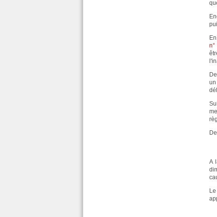
que
En
pui
En
n°
êt
l'i
De
un
dél
Su
me
rè
De 
A 
di
cau
Le
app