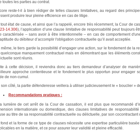
 toutes les parties au contrat.
core reste-t-il à bien rédiger de telles clauses limitatives, au regard des princip
ssent produire leur pleine efficience en cas de litige.
 tout état de cause, et ainsi que l’a rappelé, encore très récemment, la Cour de ca
 23-14.306
), l’application d’une clause limitative de responsabilité peut toujours ê
re caractérisée – sans avoir à être intentionnelle – en cas de comportement d'une
naptitude du débiteur d’accomplir l'obligation contractuelle qu’il avait acceptée.
 même, le tiers garde la possibilité d’engager une action, sur le fondement de la re
 quelconque manquement contractuel mais en démontrant que les éléments constitu
ictuelle sont réunis.
ite à cette décision, il reviendra donc au tiers demandeur d’analyser de manièr
illeure approche contentieuse et le fondement le plus opportun pour engager so
gle de non-cumul.
son côté, la partie défenderesse veillera à utiliser judicieusement le « bouclier » d
Recommandations pratiques :
la lumière de cet arrêt de la Cour de cassation, il est plus que recommandé d’in
mension internationale ou domestique, des clauses limitatives de responsabilité
se au titre de sa responsabilité contractuelle ou délictuelle, par son cocontractant 
 fond et la forme de ce type de clauses nécessite une expertise particulière basée
licables en la matière, et ce pour assurer leur validité et pleine efficacité.