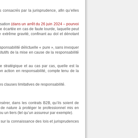
es consacrés par la jurisprudence, afin qu’elles
ssation
(dans un arrêt du 26 juin 2024 – pourvoi
tre écartée en cas de faute lourde, laquelle peut
 extrême gravité, confinant au dol et dénotant
sponsabilité délictuelle « pure », sans invoquer
tifs de la mise en cause de la responsabilité
e stratégique et au cas par cas, quelle est la
n action en responsabilité, compte tenu de la
es clauses limitatives de responsabilité.
sérer, dans les contrats B2B, qu’ils soient de
 de nature à protéger le professionnel mis en
ou un tiers (tel qu’un assureur par exemple).
 sur la connaissance des lois et jurisprudences