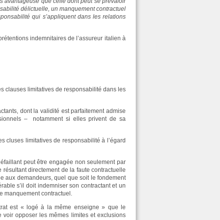
lus avantageuse que celle dont peut se prévaloir
nsabilité délictuelle, un manquement contractuel
ponsabilité qui s’appliquent dans les relations
prétentions indemnitaires de l’assureur italien à
des clauses limitatives de responsabilité dans les
ctants, dont la validité est parfaitement admise
essionnels – notamment si elles privent de sa
s cluses limitatives de responsabilité à l’égard
t défaillant peut être engagée non seulement par
résultant directement de la faute contractuelle
ée aux demandeurs, quel que soit le fondement
érable s’il doit indemniser son contractant et un
ême manquement contractuel.
contrat est « logé à la même enseigne » que le
e voir opposer les mêmes limites et exclusions