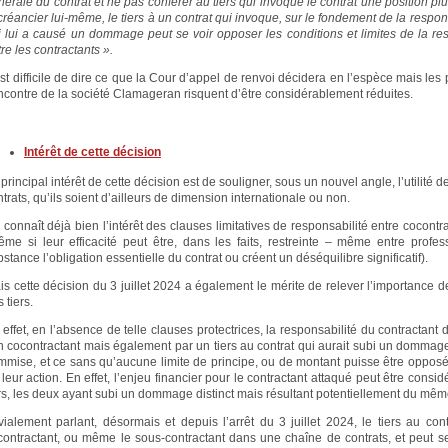
nérale du contrat et ne pas conférer au tiers qui invoque le contrat une position p
 créancier lui-même, le tiers à un contrat qui invoque, sur le fondement de la respo
i lui a causé un dommage peut se voir opposer les conditions et limites de la res
re les contractants ».
est difficile de dire ce que la Cour d’appel de renvoi décidera en l’espèce mais les 
encontre de la société Clamageran risquent d’être considérablement réduites.
Intérêt de cette décision
principal intérêt de cette décision est de souligner, sous un nouvel angle, l’utilité 
trats, qu’ils soient d’ailleurs de dimension internationale ou non.
connaît déjà bien l’intérêt des clauses limitatives de responsabilité entre cocontra
ême si leur efficacité peut être, dans les faits, restreinte – même entre prof
stance l’obligation essentielle du contrat ou créent un déséquilibre significatif).
is cette décision du 3 juillet 2024 a également le mérite de relever l’importance de
 tiers.
 effet, en l’absence de telle clauses protectrices, la responsabilité du contractan
n cocontractant mais également par un tiers au contrat qui aurait subi un dommage 
mmise, et ce sans qu’aucune limite de principe, ou de montant puisse être oppos
leur action. En effet, l’enjeu financier pour le contractant attaqué peut être consid
ers, les deux ayant subi un dommage distinct mais résultant potentiellement du m
ivialement parlant, désormais et depuis l’arrêt du 3 juillet 2024, le tiers au 
contractant, ou même le sous-contractant dans une chaîne de contrats, et peut s