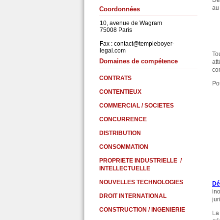
De
au 
Coordonnées
10, avenue de Wagram
75008 Paris
Fax :
contact@templeboyer-
legal.com
To
Domaines de compétence
at
con
CONTRATS
Pou
CONTENTIEUX
COMMERCIAL / SOCIETES
CONCURRENCE
DISTRIBUTION
CONSOMMATION
PROPRIETE INDUSTRIELLE /
INTELLECTUELLE
NOUVELLES TECHNOLOGIES
Dé
in
DROIT INTERNATIONAL
jur
CONSTRUCTION / INGENIERIE
La