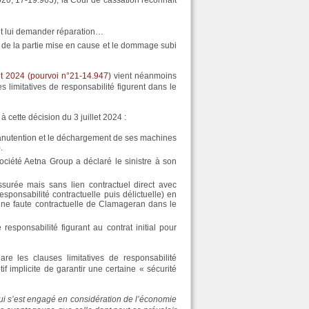
020, 17-19.963), la Cour de cassation reconnaît
et lui demander réparation…
l de la partie mise en cause et le dommage subi
et 2024 (pourvoi n°21-14.947)
vient néanmoins
s limitatives de responsabilité figurent dans le
à cette décision du 3 juillet 2024 :
a manutention et le déchargement de ses machines
.
ociété Aetna Group a déclaré le sinistre à son
surée mais sans lien contractuel direct avec
sponsabilité contractuelle puis délictuelle) en
ne faute contractuelle de Clamageran dans le
esponsabilité figurant au contrat initial pour
re les clauses limitatives de responsabilité
if implicite de garantir une certaine « sécurité
qui s’est engagé en considération de l’économie