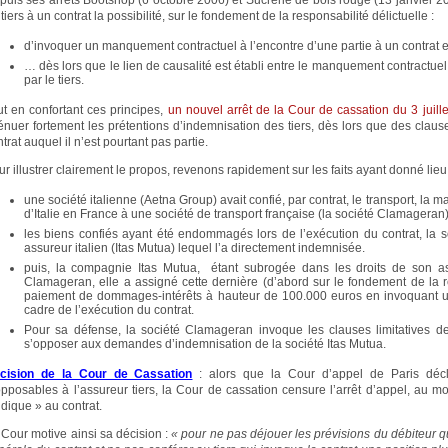
puis ses arrêts Bootshop (6 octobre 2006) et Sucrerie de bois rouge (13 janvier 2
tiers à un contrat la possibilité, sur le fondement de la responsabilité délictuelle :
d’invoquer un manquement contractuel à l’encontre d’une partie à un contrat 
… dès lors que le lien de causalité est établi entre le manquement contractue
par le tiers.
ut en confortant ces principes,
un nouvel arrêt de la Cour de cassation du 3 juill
ténuer fortement les prétentions d’indemnisation des tiers, dès lors que des clause
trat auquel il n’est pourtant pas partie.
r illustrer clairement le propos, revenons rapidement sur les faits ayant donné lieu 
une société italienne (Aetna Group) avait confié, par contrat, le transport, l
d’Italie en France à une société de transport française (la société Clamageran)
les biens confiés ayant été endommagés lors de l’exécution du contrat, la s
assureur italien (Itas Mutua) lequel l’a directement indemnisée.
puis, la compagnie Itas Mutua, étant subrogée dans les droits de son as
Clamageran, elle a assigné cette dernière (d’abord sur le fondement de la re
paiement de dommages-intérêts à hauteur de 100.000 euros en invoquant u
cadre de l’exécution du contrat.
Pour sa défense, la société Clamageran invoque les clauses limitatives de r
s’opposer aux demandes d’indemnisation de la société Itas Mutua.
cision de la Cour de Cassation
: alors que la Cour d’appel de Paris décla
opposables à l’assureur tiers, la Cour de cassation censure l’arrêt d’appel, au mot
idique » au contrat.
 Cour motive ainsi sa décision :
« pour ne pas déjouer les prévisions du débiteur 