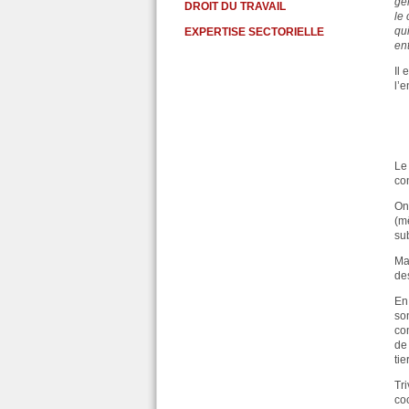
gé
DROIT DU TRAVAIL
le
qu
EXPERTISE SECTORIELLE
ent
Il 
l’
Le 
con
On 
(m
sub
Ma
des
En
so
co
de 
ti
Tr
co