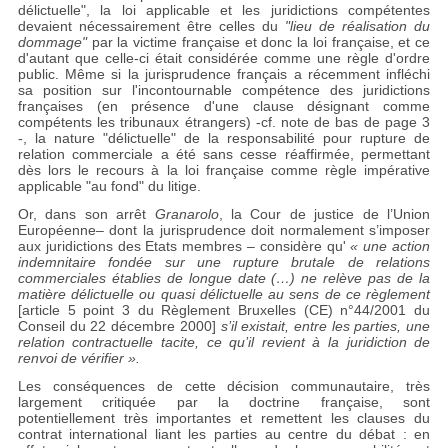
délictuelle", la loi applicable et les juridictions compétentes
devaient nécessairement être celles du
"lieu de réalisation du
dommage"
par la victime française et donc la loi française, et ce
d'autant que celle-ci était considérée comme une règle d'ordre
public. Même si la jurisprudence français a récemment infléchi
sa position sur l'incontournable compétence des juridictions
françaises (en présence d'une clause désignant comme
compétents les tribunaux étrangers) -cf. note de bas de page 3
-, la nature "délictuelle" de la responsabilité pour rupture de
relation commerciale a été sans cesse réaffirmée, permettant
dès lors le recours à la loi française comme règle impérative
applicable "au fond" du litige.
Or, dans son arrêt
Granarolo
, la Cour de justice de l’Union
Européenne– dont la jurisprudence doit normalement s’imposer
aux juridictions des Etats membres – considère qu'
« une action
indemnitaire fondée sur une rupture brutale de relations
commerciales établies de longue date (…) ne relève pas de la
matière délictuelle ou quasi délictuelle au sens de ce règlement
[article 5 point 3 du Règlement Bruxelles (CE) n°44/2001 du
Conseil du 22 décembre 2000]
s’il existait, entre les parties, une
relation contractuelle tacite, ce qu’il revient à la juridiction de
renvoi de vérifier ».
Les conséquences de cette décision communautaire, très
largement critiquée par la doctrine française, sont
potentiellement très importantes et remettent les clauses du
contrat international liant les parties au centre du débat : en