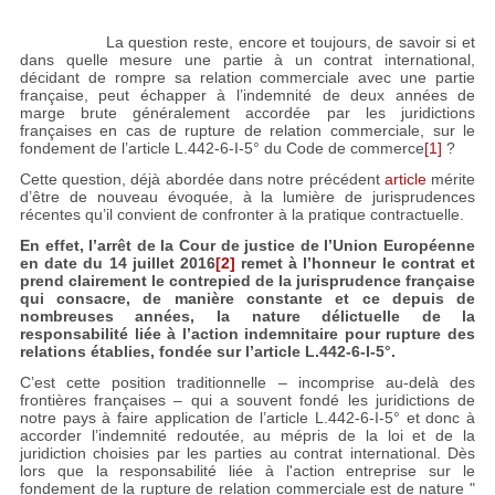
La question reste, encore et toujours, de savoir si et
dans quelle mesure une partie à un contrat international,
décidant de rompre sa relation commerciale avec une partie
française, peut échapper à l’indemnité de deux années de
marge brute généralement accordée par les juridictions
françaises en cas de rupture de relation commerciale, sur le
fondement de l’article L.442-6-I-5° du Code de commerce
[1]
?
Cette question, déjà abordée dans notre précédent
article
mérite
d’être de nouveau évoquée, à la lumière de jurisprudences
récentes qu’il convient de confronter à la pratique contractuelle.
En effet, l’arrêt de la Cour de justice de l’Union Européenne
en date du 14 juillet 2016
[2]
remet à l’honneur le contrat et
prend clairement le contrepied de la jurisprudence française
qui consacre, de manière constante et ce depuis de
nombreuses années, la nature délictuelle de la
responsabilité liée à l’action indemnitaire pour rupture des
relations établies, fondée sur l’article L.442-6-I-5°.
C’est cette position traditionnelle – incomprise au-delà des
frontières françaises – qui a souvent fondé les juridictions de
notre pays à faire application de l’article L.442-6-I-5° et donc à
accorder l’indemnité redoutée, au mépris de la loi et de la
juridiction choisies par les parties au contrat international. Dès
lors que la responsabilité liée à l'action entreprise sur le
fondement de la rupture de relation commerciale est de nature "