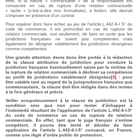
effet, si la nature « contractuelle » de la responsabilité est
consacrée en cas de rupture d’une relation contractuelle
« tacite » (c’est-à-dire non formalisée),
a fortiori,
elle devrait
s’imposer en présence d’un contrat.
Pour espérer donc faire échec au jeu de l’article L.442-6-I 5° du
code de commerce, il est primordial en cas de rupture de
relation commerciale, non seulement, de faire en sorte que les
juridictions françaises ne soient pas compétentes mais
également de désigner valablement les juridictions étrangères
comme compétentes.
Une grande attention devra donc être portée à la rédaction
de la clause attributive de juridiction pour conduire la
juridiction française éventuellement saisie par la victime de
la rupture de relation commerciale à décliner sa compétence
au profit de juridictions valablement désignées
[3]
: pour
être valable tant au regard de la jurisprudence française que
communautaire, la clause doit être rédigée dans des termes
à la fois généraux et précis.
Veiller scrupuleusement à la clause de juridiction est la
condition
sine qua non
pour tenter d’échapper à
l’indemnité résultant de l’application de l’article L.442-6-I-5°
du code de commerce en cas de rupture de relation
commerciale. En effet, tant que le juge français s’estime
compétent, il pourra être tenté et décider de faire
application de l’article L.442-6-I-5° consacré, en France,
comme une règle d’ordre public de protection.