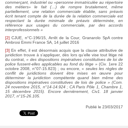
commerçant, industriel ou «personne immatriculée au répertoire
des métiers» le fait (…) de rompre brutalement, même
partiellement, une relation commerciale établie, sans préavis
écrit tenant compte de la durée de la relation commerciale est
respectant la durée minimale de préavis déterminée, en
référence aux usages du commerciale, par des accords
interprofessionnels »
[2]
CJUE, n°C-196/15, Arrêt de la Cour, Granarolo SpA contre
Ambrosi Emmi France SA, 14 juillet 2016
[3]
En effet, il est désormais acquis que la clause attributive de
juridiction trouve à s’appliquer, dès lors qu’elle vise tout litige né
du contrat,
« des dispositions impératives constitutives de loi de
police fussent-elles applicables au fond du litige »
(Civ. 1ere 22
octobre 2008, n°07-15.823) ; ou encore, «
seules les règles de
conflit de juridictions doivent être mises en œuvre pour
déterminer la juridiction compétente quand bien même des
dispositions impératives constitutives de lois de police »
(Com.
24 novembre 2015, n°14-14.924 ; CA Paris Pôle 1, Chambre 1,
15 décembre 2015). Encore dernièrement, Civ1. 18 janvier
2017, n°15-26.105.
Publié le 23/03/2017