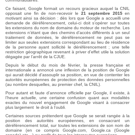
communautaires.
Ce faisant, Google formait un recours gracieux auquel la CNIL
opposait une fin de non-recevoir le
21 septembre 2015
en
motivant ainsi sa décision : dès lors que Google a accueilli une
demande de déréférencement, celui-ci doit s’opérer sur toutes
les extensions du nom de domaine du moteur de recherche. Les
extensions n’étant que des chemins d’accès différents à un seul
traitement de données, le déréférencement ne peut pas se
limiter aux seules extensions correspondant au lieu de résidence
de la personne ayant sollicité le déréférencement ; une telle
restriction géographique revenant à priver d’effet utile la solution
dégagée par l’arrêt de la CJUE.
Depuis le début du mois de février, la presse française et
internationale a annoncé une inflexion de la position de Google
qui aurait décidé d’assouplir sa position, en vue de contenter les
autorités européennes de protection des données personnelles
(au nombre desquelles, au premier chef, la CNIL).
Pour autant et faute d’annonce officielle par Google, il existe, à
l’heure actuelle, une certaine confusion quant aux modalités
exactes du nouvel engagement de Google visant à consacrer
plus largement le droit à l’oubli.
Certaines sources prétendent que Google se serait rangée à la
position des autorités européennes, en consacrant un
déréférencement total, sur toutes les extensions de son nom de
domaine (en ce compris Google.com, Google.ca (Google