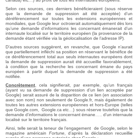
canada) etc…) au profit de tous les internautes européens.
Selon ces sources, ces derniers bénéficieraient (sous réserve
que la demande de suppression ait été acceptée) d’un
déréférencement sur toutes les extensions européennes et
mondiales, que Google leur octroierait automatiquement dès lors
qu’une demande d’informations les concernant émanerait d’un
internaute localisé sur le territoire européen (la provenance de la
demande étant vérifiée via la géolocalisation de l’adresse IP).
D’autres sources suggèrent, en revanche, que Google n’aurait
que partiellement infléchi sa position en réservant le bénéfice de
ce déréférencement total aux seuls internautes européens dont
la demande de suppression aurait été accueillie favorablement,
à condition que la recherche les concernant émane du pays
européen à partir duquel la demande de suppression a été
notifiée.
Concrètement
, cela signifierait, par exemple, qu’un français
(ayant vu sa demande de suppression d’un lien acceptée par
Google) serait assuré de la disparition de ce lien (en association
avec son nom) non seulement de Google.fr, mais également de
toutes les autres extensions européennes et hors-Europe (telles
que Google.com, Google.ca etc…) sous réserve toutefois que la
demande d’informations le concernant émane….. d’un internaute
localisé sur le territoire français.
Ainsi, telle serait la teneur de l’engagement de Google, selon le
magazine américain
Fortune
, d’après la déclaration recueillie