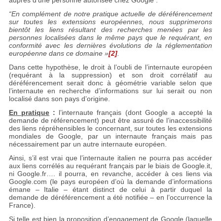
auprès d’une personne autorisée chez Google :
“En complément de notre pratique actuelle de déréférencement
sur toutes les extensions européennes, nous supprimerons
bientôt les liens résultant des recherches menées par les
personnes localisées dans le même pays que le requérant, en
conformité avec les dernières évolutions de la réglementation
européenne dans ce domaine »
[2]
.
Dans cette hypothèse, le droit à l’oubli de l’internaute européen
(requérant à la suppression) et son droit corrélatif au
déréférencement serait donc à géométrie variable selon que
l’internaute en recherche d’informations sur lui serait ou non
localisé dans son pays d’origine.
En pratique
:
l’internaute français (dont Google a accepté la
demande de référencement) peut être assuré de l’inaccessibilité
des liens répréhensibles le concernant, sur toutes les extensions
mondiales de Google, par un internaute français mais pas
nécessairement par un autre internaute européen.
Ainsi, s’il est vrai que l’internaute italien ne pourra pas accéder
aux liens corrélés au requérant français par le biais de Google.it,
ni Google.fr…. il pourra, en revanche, accéder à ces liens via
Google.com (le pays européen d’où la demande d’informations
émane – Italie – étant distinct de celui à partir duquel la
demande de déréférencement a été notifiée – en l’occurrence la
France).
Si telle est bien la proposition d’engagement de Google (laquelle