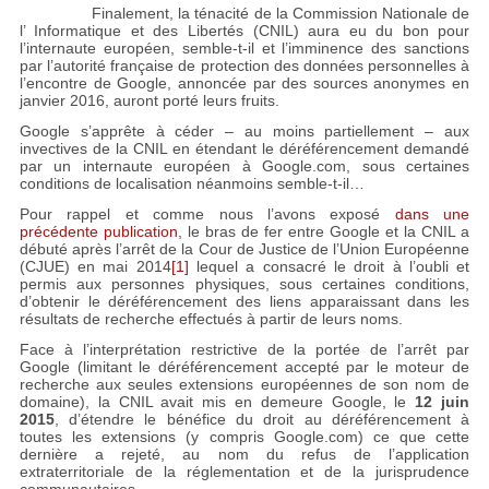
Finalement, la ténacité de la Commission Nationale de
l’ Informatique et des Libertés (CNIL) aura eu du bon pour
l’internaute européen, semble-t-il et l’imminence des sanctions
par l’autorité française de protection des données personnelles à
l’encontre de Google, annoncée par des sources anonymes en
janvier 2016, auront porté leurs fruits.
Google s’apprête à céder – au moins partiellement – aux
invectives de la CNIL en étendant le déréférencement demandé
par un internaute européen à Google.com, sous certaines
conditions de localisation néanmoins semble-t-il…
Pour rappel et comme nous l’avons exposé
dans une
précédente publication
, le bras de fer entre Google et la CNIL a
débuté après l’arrêt de la Cour de Justice de l’Union Européenne
(CJUE) en mai 2014
[1]
lequel a consacré le droit à l’oubli et
permis aux personnes physiques, sous certaines conditions,
d’obtenir le déréférencement des liens apparaissant dans les
résultats de recherche effectués à partir de leurs noms.
Face à l’interprétation restrictive de la portée de l’arrêt par
Google (limitant le déréférencement accepté par le moteur de
recherche aux seules extensions européennes de son nom de
domaine), la CNIL avait mis en demeure Google, le
12 juin
2015
, d’étendre le bénéfice du droit au déréférencement à
toutes les extensions (y compris Google.com) ce que cette
dernière a rejeté, au nom du refus de l’application
extraterritoriale de la réglementation et de la jurisprudence