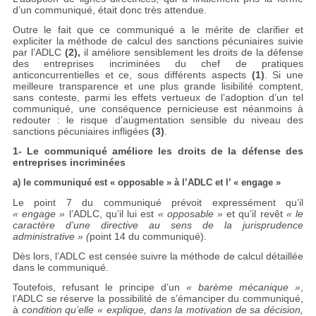
d’un communiqué, était donc très attendue.
Outre le fait que ce communiqué a le mérite de clarifier et
expliciter la méthode de calcul des sanctions pécuniaires suivie
par l’ADLC
(2),
il améliore sensiblement les droits de la défense
des entreprises incriminées du chef de pratiques
anticoncurrentielles et ce, sous différents aspects
(1)
. Si une
meilleure transparence et une plus grande lisibilité comptent,
sans conteste, parmi les effets vertueux de l’adoption d’un tel
communiqué, une conséquence pernicieuse est néanmoins à
redouter : le risque d’augmentation sensible du niveau des
sanctions pécuniaires infligées
(3)
.
1- Le communiqué améliore les droits de la défense des
entreprises incriminées
a)
le communiqué est « opposable » à l’ADLC et l’ « engage »
Le point 7 du communiqué prévoit expressément qu’il
« engage »
l’ADLC, qu’il lui est
« opposable »
et qu’il revêt
« le
caractère d’une directive au sens de la jurisprudence
administrative » (
point 14 du communiqué).
Dès lors, l’ADLC est censée suivre la méthode de calcul détaillée
dans le communiqué.
Toutefois, refusant le principe d’un
« barème mécanique »
,
l’ADLC se réserve la possibilité de s’émanciper du communiqué,
à
condition qu’elle « explique, dans la motivation de sa décision,