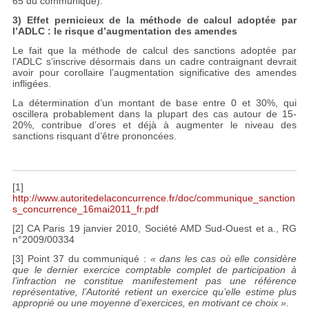
65 du communiqué).
3) Effet pernicieux de la méthode de calcul adoptée par
l’ADLC : le risque d’augmentation des amendes
Le fait que la méthode de calcul des sanctions adoptée par
l’ADLC s’inscrive désormais dans un cadre contraignant devrait
avoir pour corollaire l’augmentation significative des amendes
infligées.
La détermination d’un montant de base entre 0 et 30%, qui
oscillera probablement dans la plupart des cas autour de 15-
20%, contribue d’ores et déjà à augmenter le niveau des
sanctions risquant d’être prononcées.
[1]
http://www.autoritedelaconcurrence.fr/doc/communique_sanction
s_concurrence_16mai2011_fr.pdf
[2] CA Paris 19 janvier 2010, Société AMD Sud-Ouest et a., RG
n°2009/00334
[3] Point 37 du communiqué :
« dans les cas où elle considère
que le dernier exercice comptable complet de participation à
l’infraction ne constitue manifestement pas une référence
représentative, l’Autorité retient un exercice qu’elle estime plus
approprié ou une moyenne d’exercices, en motivant ce choix ».