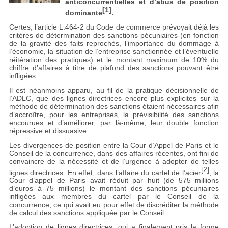
anticoncurrentielles et d’abus de position
[1]
dominante
.
Certes, l’article L.464-2 du Code de commerce prévoyait déjà les
critères de détermination des sanctions pécuniaires (en fonction
de la gravité des faits reprochés, l’importance du dommage à
l’économie, la situation de l’entreprise sanctionnée et l’éventuelle
réitération des pratiques) et le montant maximum de 10% du
chiffre d’affaires à titre de plafond des sanctions pouvant être
infligées.
Il est néanmoins apparu, au fil de la pratique décisionnelle de
l’ADLC, que des lignes directrices encore plus explicites sur la
méthode de détermination des sanctions étaient nécessaires afin
d’accroître, pour les entreprises, la prévisibilité des sanctions
encourues et d’améliorer, par là-même, leur double fonction
répressive et dissuasive.
Les divergences de position entre la Cour d’Appel de Paris et le
Conseil de la concurrence, dans des affaires récentes, ont fini de
convaincre de la nécessité et de l’urgence à adopter de telles
[2]
lignes directrices. En effet, dans l’affaire du cartel de l’acier
, la
Cour d’appel de Paris avait réduit par huit (de 575 millions
d’euros à 75 millions) le montant des sanctions pécuniaires
infligées aux membres du cartel par le Conseil de la
concurrence, ce qui avait eu pour effet de discréditer la méthode
de calcul des sanctions appliquée par le Conseil.
L’adoption de lignes directrices, qui a finalement pris la forme