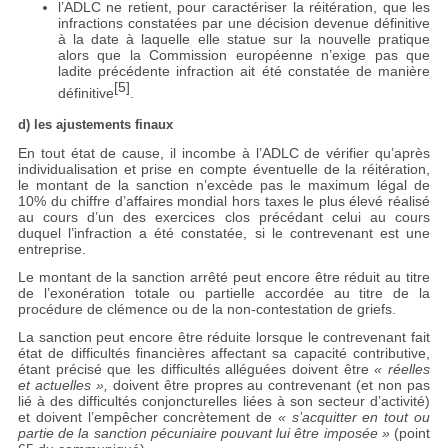
l’ADLC ne retient, pour caractériser la réitération, que les
infractions constatées par une décision devenue définitive
à la date à laquelle elle statue sur la nouvelle pratique
alors que la Commission européenne n’exige pas que
ladite précédente infraction ait été constatée de manière
[5]
définitive
.
d) les ajustements finaux
En tout état de cause, il incombe à l’ADLC de vérifier qu’après
individualisation et prise en compte éventuelle de la réitération,
le montant de la sanction n’excède pas le maximum légal de
10% du chiffre d’affaires mondial hors taxes le plus élevé réalisé
au cours d’un des exercices clos précédant celui au cours
duquel l’infraction a été constatée, si le contrevenant est une
entreprise.
Le montant de la sanction arrêté peut encore être réduit au titre
de l’exonération totale ou partielle accordée au titre de la
procédure de clémence ou de la non-contestation de griefs.
La sanction peut encore être réduite lorsque le contrevenant fait
état de difficultés financières affectant sa capacité contributive,
étant précisé que les difficultés alléguées doivent être
« réelles
et actuelles »,
doivent être propres au contrevenant (et non pas
lié à des difficultés conjoncturelles liées à son secteur d’activité)
et doivent l’empêcher concrètement de
« s’acquitter en tout ou
partie de la sanction pécuniaire pouvant lui être imposée »
(point