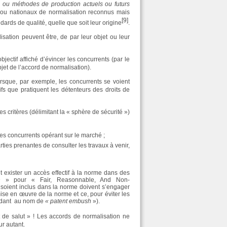
s ou méthodes de production actuels ou futurs
s ou nationaux de normalisation reconnus mais
[9]
ards de qualité, quelle que soit leur origine
.
sation peuvent être, de par leur objet ou leur
jectif affiché d’évincer les concurrents (par le
jet de l’accord de normalisation).
orsque, par exemple, les concurrents se voient
s que pratiquent les détenteurs des droits de
s critères (délimitant la « sphère de sécurité »)
 les concurrents opérant sur le marché ;
ties prenantes de consulter les travaux à venir,
it exister un accès effectif à la norme dans des
AND » pour « Fair, Reasonnable, And Non-
ts soient inclus dans la norme doivent s’engager
mise en œuvre de la norme et ce, pour éviter les
ondant au nom de
« patent embush
»).
t de salut » ! Les accords de normalisation ne
ur autant.