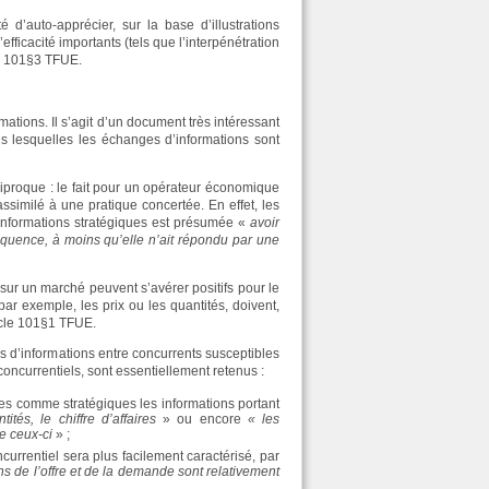
 d’auto-apprécier, sur la base d’illustrations
efficacité importants (tels que l’interpénétration
cle 101§3 TFUE.
ations. Il s’agit d’un document très intéressant
ans lesquelles les échanges d’informations sont
iproque : le fait pour un opérateur économique
ssimilé à une pratique concertée. En effet, les
s informations stratégiques est présumée «
avoir
quence, à moins qu’elle n’ait répondu par une
ur un marché peuvent s’avérer positifs pour le
 exemple, les prix ou les quantités, doivent,
ticle 101§1 TFUE.
s d’informations entre concurrents susceptibles
iconcurrentiels, sont essentiellement retenus :
ées comme stratégiques les informations portant
ités, le chiffre d’affaires
» ou encore
« les
e ceux-ci
» ;
currentiel sera plus facilement caractérisé, par
ns de l’offre et de la demande sont relativement