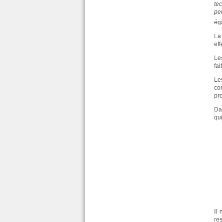
te
pe
ég
La
eff
Les
fa
Le
co
pro
Dan
qui
Il
re