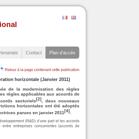
ional
tenariats
Contact
Plan d'accès
Retour à la page contenant cette publication
ation horizontale (Janvier 2011)
née de la modernisation des règles
des règles applicables aux accords de
[2]
cords sectoriels
, deux nouveaux
ictions horizontales ont été adoptés
[4]
trices parues en janvier 2011
.
éveloppement (R&D) d’une part et les accords
us entre entreprises concurrentes (accords de