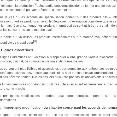
 fabriquer certains produits. Désormais, l’exemption est susceptible de s’app
[7]
rtiellement la production
. Une partie peut donc décider de fermer une de ses usin
ines et continuer à pouvoir prétendre à l’exemption.
ns le cas où les accords de spécialisation portent sur des produits dits « inte
brication d’autres produits en aval, le Règlement d’exemption considère que le s
 le marché aval sur lequel les produits intermédiaires sont utilisés ; et ce, afin de
ur les concurrents sur le marché aval.
 la partie qui va utiliser les produits intermédiaires sur le marché aval détient 
[8]
sceptible de s’appliquer
.
 Lignes directrices
s lignes directrices ont vocation à s’appliquer à une grande variété d’accords 
oduction, d’achat, de commercialisation et de normalisation.
les se veulent plus lisibles et accessibles pour permettre aux entreprises de mieux 
rché des accords horizontaux auxquels elles sont parties. Les accords horizontaux
t pas nécessairement illicites dès lors qu’au cas par cas, ils ont des effets positifs 
 lignes directrices sont donc un outil très utile à cet égard et permettent aux entrep
cord sur le marché.
s principales modifications apportées aux lignes directrices portent sur l
nformations.
1 Importante modification du chapitre concernant les accords de norma
s lignes directrices définissent les accords de normalisation comme étant de