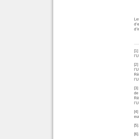
Le
d’
d’
[1
l’
[2
l’
Rè
l’
[3
de
Rè
l’
[4]
eu
[5]
[6