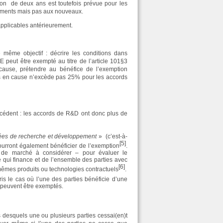
ion de deux ans est toutefois prévue pour les
ements mais pas aux nouveaux.
 applicables antérieurement.
 même objectif : décrire les conditions dans
 peut être exempté au titre de l’article 101§3
cause, prétendre au bénéfice de l’exemption
ies en cause n’excède pas 25% pour les accords
écédent : les accords de R&D ont donc plus de
rées de recherche et développement
» (c’est-à-
[5]
 pourront également bénéficier de l’exemption
.
 de marché à considérer – pour évaluer le
 qui finance et de l’ensemble des parties avec
[6]
mêmes produits ou technologies contractuels
.
s le cas où l’une des parties bénéficie d’une
) peuvent être exemptés.
 desquels une ou plusieurs parties cessai(en)t