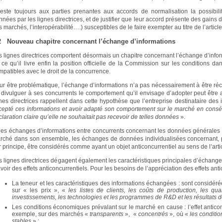
 reste toujours aux parties prenantes aux accords de normalisation la possibilité
nées par les lignes directrices, et de justifier que leur accord présente des gains d’
 marchés, l’interopérabilité….) susceptibles de le faire exempter au titre de l’arti
2 Nouveau chapitre concernant l’échange d’informations
s lignes directrices comportent désormais un chapitre concernant l’échange d’inform
 ce qu’il livre enfin la position officielle de la Commission sur les conditions d
mpatibles avec le droit de la concurrence.
ur être problématique, l’échange d’informations n’a pas nécessairement à être réc
 divulguer à ses concurrents le comportement qu’il envisage d’adopter peut être a
gnes directrices rappellent dans cette hypothèse que l’entreprise destinataire de
cepté ces informations et avoir adapté son comportement sur le marché en consé
laration claire qu’elle ne souhaitait pas recevoir de telles données
».
 les échanges d’informations entre concurrents concernant les données générales s
rché dans son ensemble, les échanges de données individualisées concernant, par
r principe, être considérés comme ayant un objet anticoncurrentiel au sens de l’ar
s lignes directrices dégagent également les caractéristiques principales d’échange
voir des effets anticoncurrentiels. Pour les besoins de l’appréciation des effets ant
La teneur et les caractéristiques des informations échangées : sont considér
sur « les prix », «
les listes de clients, les coûts de production, les quant
investissements, les technologies et les programmes de R&D et les résultats d
Les conditions économiques prévalant sur le marché en cause : l’effet anticon
exemple, sur des marchés «
transparents
», «
concentrés
», où «
les conditio
stables
» ;