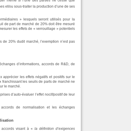
liquer même si l’une des parties ne cesse que
es et/ou sous-traiter la production d’une de ses
rmédiaires » lesquels seront utilisés pour la
euil de part de marché de 20% doit être mesuré
 mesurer les effets de « verrouillage » potentiels
plus de 20% dudit marché, l’exemption n’est pas
: échanges d’informations, accords de R&D, de
apprécier les effets négatifs et positifs sur le
 franchissant les seuils de parts de marché ne
sur le marché.
rises d’auto-évaluer l’effet nocif/positif de leur
es accords de normalisation et les échanges
lisation
s accords visant à «
la définition d’exigences