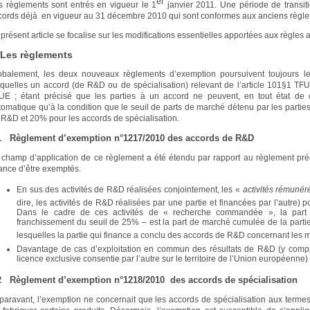
er
s règlements sont entrés en vigueur le 1
janvier 2011. Une période de transit
cords déjà en vigueur au 31 décembre 2010 qui sont conformes aux anciens règl
 présent article se focalise sur les modifications essentielles apportées aux règles
 Les règlements
obalement, les deux nouveaux règlements d’exemption poursuivent toujours le
squelles un accord (de R&D ou de spécialisation) relevant de l’article 101§1 TFUE
UE ; étant précisé que les parties à un accord ne peuvent, en tout état de 
tomatique qu’à la condition que le seuil de parts de marché détenu par les part
 R&D et 20% pour les accords de spécialisation.
1 Règlement d’exemption n°1217/2010 des accords de R&D
 champ d’application de ce règlement a été étendu par rapport au règlement pr
ance d’être exemptés.
En sus des activités de R&D réalisées conjointement, les «
activités rémuné
dire, les activités de R&D réalisées par une partie et financées par l’autre)
Dans le cadre de ces activités de « recherche commandée », la part
franchissement du seuil de 25% – est la part de marché cumulée de la partie
lesquelles la partie qui finance a conclu des accords de R&D concernant les 
Davantage de cas d’exploitation en commun des résultats de R&D (y compri
licence exclusive consentie par l’autre sur le territoire de l’Union européenne
2 Règlement d’exemption n°1218/2010 des accords de spécialisation
paravant, l’exemption ne concernait que les accords de spécialisation aux termes