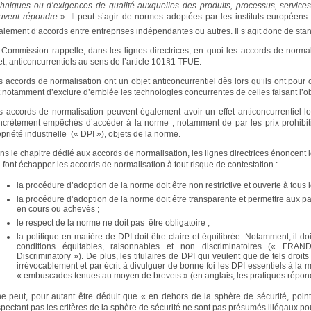
chniques ou d’exigences de qualité auxquelles des produits, processus, service
uvent répondre
». Il peut s’agir de normes adoptées par les instituts européen
alement d’accords entre entreprises indépendantes ou autres. Il s’agit donc de stand
 Commission rappelle, dans les lignes directrices, en quoi les accords de normali
et, anticoncurrentiels au sens de l’article 101§1 TFUE.
 accords de normalisation ont un objet anticoncurrentiel dès lors qu’ils ont pour ob
it notamment d’exclure d’emblée les technologies concurrentes de celles faisant l’ob
s accords de normalisation peuvent également avoir un effet anticoncurrentiel l
ncrètement empêchés d’accéder à la norme ; notamment de par les prix prohibitif
priété industrielle (« DPI »), objets de la norme.
s le chapitre dédié aux accords de normalisation, les lignes directrices énoncent le
 font échapper les accords de normalisation à tout risque de contestation :
la procédure d’adoption de la norme doit être non restrictive et ouverte à tous
la procédure d’adoption de la norme doit être transparente et permettre aux par
en cours ou achevés ;
le respect de la norme ne doit pas être obligatoire ;
la politique en matière de DPI doit être claire et équilibrée. Notamment, il do
conditions équitables, raisonnables et non discriminatoires (« FR
Discriminatory »). De plus, les titulaires de DPI qui veulent que de tels droi
irrévocablement et par écrit à divulguer de bonne foi les DPI essentiels à la 
« embuscades tenues au moyen de brevets » (en anglais, les pratiques rép
 ne peut, pour autant être déduit que « en dehors de la sphère de sécurité, poin
spectant pas les critères de la sphère de sécurité ne sont pas présumés illégaux po