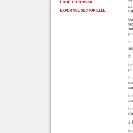
de
DROIT DU TRAVAIL
pa
EXPERTISE SECTORIELLE
us
Da
fa
sur
po
Si
su
2.
Le
pr
El
ma
son
Les
ac
Le
d’i
2.
Le