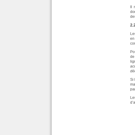
Il
don
des
2.
Le
en
co
Po
de
li
ac
déc
Si
ma
pa
Le
d’a