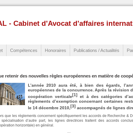
 Cabinet d'Avocat d'affaires internat
et
Compétences
Honoraires
Publications / Actualités
Par
e retenir des nouvelles règles européennes en matière de coopér
L’année 2010 aura été, à bien des égards, l’an
européennes de la concurrence. Après la révision 
[1]
coopération verticale
et à des catégories d’ac
règlements d’exemption concernant certaines restr
[3]
le 14 décembre 2010,
accompagnés de lignes direc
ors que les règlements concernent spécifiquement les accords de Recherche & D
 spécialisation d’autre part, les lignes directrices traitent des accords concl
opération horizontale) en général.