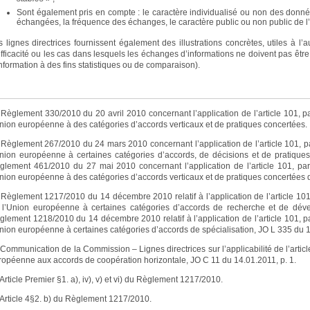
Sont également pris en compte : le caractère individualisé ou non des donn
échangées, la fréquence des échanges, le caractère public ou non public de l
s lignes directrices fournissent également des illustrations concrètes, utiles à l’
efficacité ou les cas dans lesquels les échanges d’informations ne doivent pas êt
information à des fins statistiques ou de comparaison).
] Règlement 330/2010 du 20 avril 2010 concernant l’application de l’article 101, p
Union européenne à des catégories d’accords verticaux et de pratiques concertées.
] Règlement 267/2010 du 24 mars 2010 concernant l’application de l’article 101, p
Union européenne à certaines catégories d’accords, de décisions et de pratique
glement 461/2010 du 27 mai 2010 concernant l’application de l’article 101, par
Union européenne à des catégories d’accords verticaux et de pratiques concertées 
] Règlement 1217/2010 du 14 décembre 2010 relatif à l’application de l’article 101
 l’Union européenne à certaines catégories d’accords de recherche et de dév
glement 1218/2010 du 14 décembre 2010 relatif à l’application de l’article 101, p
Union européenne à certaines catégories d’accords de spécialisation, JO L 335 du 1
 Communication de la Commission – Lignes directrices sur l’applicabilité de l’articl
ropéenne aux accords de coopération horizontale, JO C 11 du 14.01.2011, p. 1.
 Article Premier §1. a), iv), v) et vi) du Règlement 1217/2010.
] Article 4§2. b) du Règlement 1217/2010.