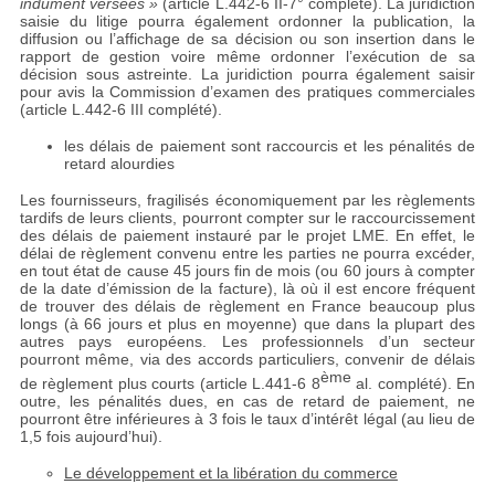
indûment versées »
(article L.442-6 II-7° complété). La juridiction
saisie du litige pourra également ordonner la publication, la
diffusion ou l’affichage de sa décision ou son insertion dans le
rapport de gestion voire même ordonner l’exécution de sa
décision sous astreinte. La juridiction pourra également saisir
pour avis la Commission d’examen des pratiques commerciales
(article L.442-6 III complété).
les délais de paiement sont raccourcis et les pénalités de
retard alourdies
Les fournisseurs, fragilisés économiquement par les règlements
tardifs de leurs clients, pourront compter sur le raccourcissement
des délais de paiement instauré par le projet LME. En effet, le
délai de règlement convenu entre les parties ne pourra excéder,
en tout état de cause 45 jours fin de mois (ou 60 jours à compter
de la date d’émission de la facture), là où il est encore fréquent
de trouver des délais de règlement en France beaucoup plus
longs (à 66 jours et plus en moyenne) que dans la plupart des
autres pays européens. Les professionnels d’un secteur
pourront même, via des accords particuliers, convenir de délais
ème
de règlement plus courts (article L.441-6 8
al. complété). En
outre, les pénalités dues, en cas de retard de paiement, ne
pourront être inférieures à 3 fois le taux d’intérêt légal (au lieu de
1,5 fois aujourd’hui).
Le développement et la libération du commerce