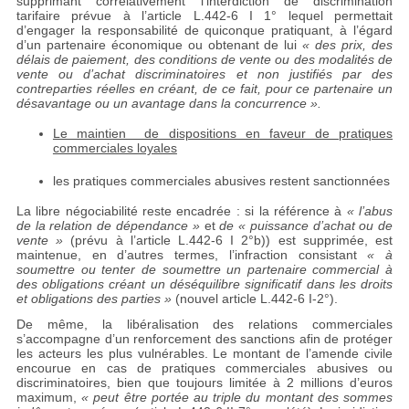
supprimant corrélativement l’interdiction de discrimination
tarifaire prévue à l’article L.442-6 I 1° lequel permettait
d’engager la responsabilité de quiconque pratiquant, à l’égard
d’un partenaire économique ou obtenant de lui
« des prix, des
délais de paiement, des conditions de vente ou des modalités de
vente ou d’achat discriminatoires et non justifiés par des
contreparties réelles en créant, de ce fait, pour ce partenaire un
désavantage ou un avantage dans la concurrence ».
Le maintien de dispositions en faveur de pratiques
commerciales loyales
les pratiques commerciales abusives restent sanctionnées
La libre négociabilité reste encadrée : si la référence à
« l’abus
de la relation de dépendance »
et
de « puissance d’achat ou de
vente »
(prévu à l’article L.442-6 I 2°b)) est supprimée, est
maintenue, en d’autres termes, l’infraction consistant
« à
soumettre ou tenter de soumettre un partenaire commercial à
des obligations créant un déséquilibre significatif dans les droits
et obligations des parties »
(nouvel article L.442-6 I-2°).
De même, la libéralisation des relations commerciales
s’accompagne d’un renforcement des sanctions afin de protéger
les acteurs les plus vulnérables. Le montant de l’amende civile
encourue en cas de pratiques commerciales abusives ou
discriminatoires, bien que toujours limitée à 2 millions d’euros
maximum,
« peut être portée au triple du montant des sommes