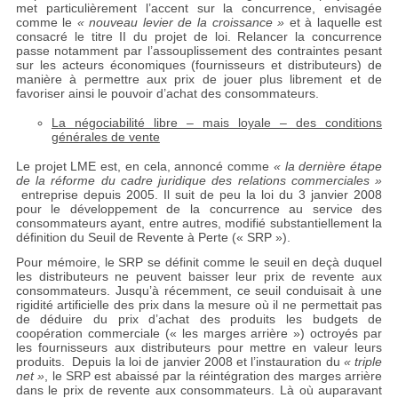
met particulièrement l’accent sur la concurrence, envisagée
comme le
« nouveau levier de la croissance »
et à laquelle est
consacré le titre II du projet de loi. Relancer la concurrence
passe notamment par l’assouplissement des contraintes pesant
sur les acteurs économiques (fournisseurs et distributeurs) de
manière à permettre aux prix de jouer plus librement et de
favoriser ainsi le pouvoir d’achat des consommateurs.
La négociabilité libre – mais loyale – des conditions
générales de vente
Le projet LME est, en cela, annoncé comme
« la dernière étape
de la réforme du cadre juridique des relations commerciales »
entreprise depuis 2005. Il suit de peu la loi du 3 janvier 2008
pour le développement de la concurrence au service des
consommateurs ayant, entre autres, modifié substantiellement la
définition du Seuil de Revente à Perte (« SRP »).
Pour mémoire, le SRP se définit comme le seuil en deçà duquel
les distributeurs ne peuvent baisser leur prix de revente aux
consommateurs. Jusqu’à récemment, ce seuil conduisait à une
rigidité artificielle des prix dans la mesure où il ne permettait pas
de déduire du prix d’achat des produits les budgets de
coopération commerciale (« les marges arrière ») octroyés par
les fournisseurs aux distributeurs pour mettre en valeur leurs
produits. Depuis la loi de janvier 2008 et l’instauration du
« triple
net »
, le SRP est abaissé par la réintégration des marges arrière
dans le prix de revente aux consommateurs. Là où auparavant