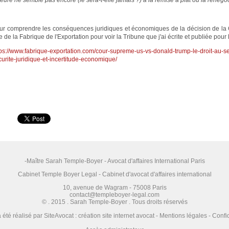
heure ne semble pas encore (le sera-t-elle jamais ?) à la remise à plat ou la renég
ur comprendre les conséquences juridiques et économiques de la décision de la
e de la Fabrique de l'Exportation pour voir la Tribune que j'ai écrite et publiée po
tps://www.fabrique-exportation.com/cour-supreme-us-vs-donald-trump-le-droit-au-s
curite-juridique-et-incertitude-economique/
-Maître Sarah Temple-Boyer - Avocat d'affaires International Paris
Cabinet Temple Boyer Legal - Cabinet d'avocat d'affaires international
10, avenue de Wagram - 75008 Paris
contact@templeboyer-legal.com
© . 2015 . Sarah Temple-Boyer . Tous droits réservés
a été réalisé par
SiteAvocat : création site internet avocat
-
Mentions légales
-
Confid