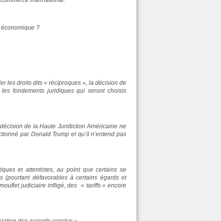
u commerce international.
té économique ?
er les droits dits « réciproques », la décision de
les fondements juridiques qui seront choisis
 décision de la Haute Juridiction Américaine ne
fectionné par Donald Trump et qu’il n’entend pas
iques et attentistes, au point que certains se
s (pourtant défavorables à certains égards et
ouflet judiciaire infligé, des « tariffs » encore