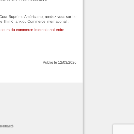
ociation des accords conclus »
 Cour Suprême Américaine, rendez-vous sur Le
ur le ThinK Tank du Commerce International :
ecours-du-commerce-international-entre-
Publié le 12/03/2026
entialité