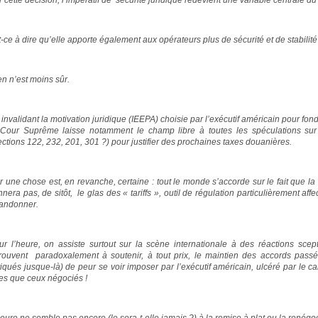
 cette décision, l’impératif de sécurité juridique redevient une variable centrale d
t-ce à dire qu’elle apporte également aux opérateurs plus de sécurité et de stabili
en n’est moins sûr.
invalidant la motivation juridique (IEEPA) choisie par l’exécutif américain pour fond
 Cour Suprême laisse notamment le champ libre à toutes les spéculations sur 
ections 122, 232, 201, 301 ?) pour justifier des prochaines taxes douanières.
r une chose est, en revanche, certaine : tout le monde s’accorde sur le fait que la
nera pas, de sitôt, le glas des « tariffs », outil de régulation particulièrement af
andonner.
ur l’heure, on assiste surtout sur la scène internationale à des réactions scept
trouvent paradoxalement à soutenir, à tout prix, le maintien des accords passé
tiqués jusque-là) de peur se voir imposer par l’exécutif américain, ulcéré par le cam
res que ceux négociés !