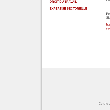
L’
DROIT DU TRAVAIL
EXPERTISE SECTORIELLE
Po
SIt
ht
se
Ce site 