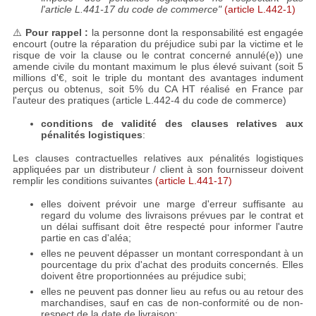
l'article L.441-17 du code de commerce"
(article L.442-1)
⚠️
Pour rappel :
la personne dont la responsabilité est engagée
encourt (outre la réparation du préjudice subi par la victime et le
risque de voir la clause ou le contrat concerné annulé(e)) une
amende civile du montant maximum le plus élevé suivant (soit 5
millions d'€, soit le triple du montant des avantages indument
perçus ou obtenus, soit 5% du CA HT réalisé en France par
l'auteur des pratiques (article L.442-4 du code de commerce)
conditions de validité des clauses relatives aux
pénalités logistiques
:
Les clauses contractuelles relatives aux pénalités logistiques
appliquées par un distributeur / client à son fournisseur doivent
remplir les conditions suivantes
(article L.441-17)
elles doivent prévoir une marge d'erreur suffisante au
regard du volume des livraisons prévues par le contrat et
un délai suffisant doit être respecté pour informer l'autre
partie en cas d'aléa;
elles ne peuvent dépasser un montant correspondant à un
pourcentage du prix d'achat des produits concernés. Elles
doivent être proportionnées au préjudice subi;
elles ne peuvent pas donner lieu au refus ou au retour des
marchandises, sauf en cas de non-conformité ou de non-
respect de la date de livraison;