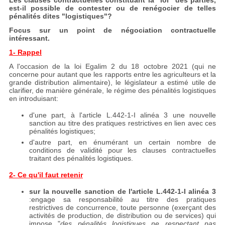
Les clauses contractuelles constituant la "loi" des parties,
est-il possible de contester ou de renégocier de telles
pénalités dites "logistiques"?
Focus sur un point de négociation contractuelle
intéressant.
1- Rappel
A l'occasion de la loi Egalim 2 du 18 octobre 2021 (qui ne
concerne pour autant que les rapports entre les agriculteurs et la
grande distribution alimentaire), le législateur a estimé utile de
clarifier, de manière générale, le régime des pénalités logistiques
en introduisant:
d'une part, à l'article L.442-1-I alinéa 3 une nouvelle
sanction au titre des pratiques restrictives en lien avec ces
pénalités logistiques;
d'autre part, en énumérant un certain nombre de
conditions de validité pour les clauses contractuelles
traitant des pénalités logistiques.
2- Ce qu'il faut retenir
sur la nouvelle sanction de l'article L.442-1-I alinéa 3
:engage sa responsabilité au titre des pratiques
restrictives de concurrence, toute personne (exerçant des
activités de production, de distribution ou de services) qui
impose "
des pénalités logistiques ne respectant pas