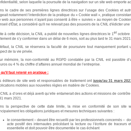
fidentialité, selon laquelle la poursuite de la navigation sur un site web emporte a
ns le cadre de ses premières lignes directrices sur l’usage des Cookies et autre
geait notamment l’interdiction de la pratique du « Cookie wall », pratique consistan
te web aux personnes n’ayant pas consenti à être « suivies » au moyen de Cookies
seil d'État, a considéré qu'il ne relevait pas des pouvoirs de la CNIL d'édicter une 
er
te à cette décision, la CNIL a publié de nouvelles lignes directrices le 1
octobre 
aitement de s’y conformer dans un délai de 6 mois, soit au plus tard le 31 mars 2021
défaut, la CNIL se réservera la faculté de poursuivre tout manquement portant u
pect de la vie privée.
ur mémoire, la non-conformité au RGPD constatée par la CNIL est passible d’
uros ou 4 % du chiffre d’affaires annuel mondial de l’entreprise.
qu’il faut retenir en pratique :
s éditeurs de site web et responsables de traitement ont
jusqu’au 31 mars 202
plications mobiles aux nouvelles règles en matière de Cookies.
CNIL a d’ores et déjà averti qu’elle entamerait des actions et missions de contrôle 
 31 mars 2021.
ns la perspective de cette date limite, la mise en conformité de son site 
incipalement les obligations juridiques et mesures techniques suivantes :
le consentement – devant être recueilli par les professionnels concernés – doi
acte positif des internautes précédant la lecture ou l’écriture de traceurs 
essentielle et doit pouvoir être documentée le cas échéant