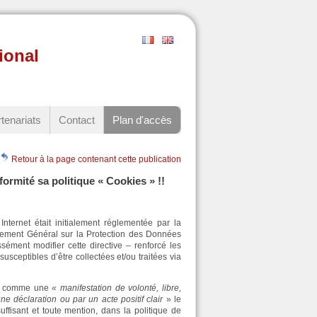
ional
tenariats
Contact
Plan d'accès
Retour à la page contenant cette publication
ormité sa politique « Cookies » !!
 Internet était initialement réglementée par la
lement Général sur la Protection des Données
ément modifier cette directive – renforcé les
ceptibles d’être collectées et/ou traitées via
nit comme une
« manifestation de volonté, libre,
e déclaration ou par un acte positif clair
» le
ffisant et toute mention, dans la politique de