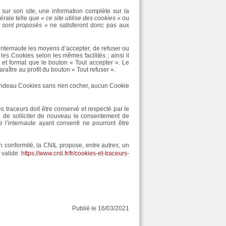
 sur son site, une information complète sur la
érale telle que
« ce site utilise des cookies »
ou
us sont proposés »
ne satisferont donc pas aux
’internaute les moyens d’accepter, de refuser ou
es Cookies selon les mêmes facilités ; ainsi il
 et format que le bouton « Tout accepter ». Le
ître au profit du bouton « Tout refuser ».
andeau Cookies sans rien cocher, aucun Cookie
s traceurs doit être conservé et respecté par le
e de solliciter de nouveau le consentement de
e l’internaute ayant consenti ne pourront être
conformité, la CNIL propose, entre autres, un
 valide
https://www.cnil.fr/fr/cookies-et-traceurs-
Publié le 16/03/2021