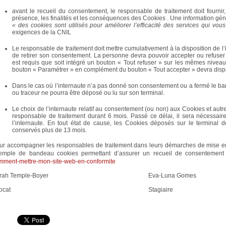
avant le recueil du consentement, le responsable de traitement doit fournir,
présence, les finalités et les conséquences des Cookies . Une information gén
« des cookies sont utilisés pour améliorer l’efficacité des services qui vo
exigences de la CNIL
Le responsable de traitement doit mettre cumulativement à la disposition de l
de retirer son consentement. La personne devra pouvoir accepter ou refuser l
est requis que soit intégré un bouton « Tout refuser » sur les mêmes niveau
bouton « Paramétrer » en complément du bouton « Tout accepter » devra dispara
Dans le cas où l’internaute n’a pas donné son consentement ou a fermé le b
ou traceur ne pourra être déposé ou lu sur son terminal.
Le choix de l’internaute relatif au consentement (ou non) aux Cookies et autre
responsable de traitement durant 6 mois. Passé ce délai, il sera nécessair
l’internaute. En tout état de cause, les Cookies déposés sur le terminal d
conservés plus de 13 mois.
ur accompagner les responsables de traitement dans leurs démarches de mise en 
emple de bandeau cookies permettant d’assurer un recueil de consentement
mment-mettre-mon-site-web-en-conformite
arah Temple-Boyer Eva-Luna Gomes
Avocat Stagiaire