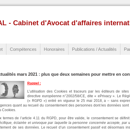
 Cabinet d'Avocat d'affaires internat
et
Compétences
Honoraires
Publications / Actualités
Par
tualités mars 2021 : plus que deux semaines pour mettre en conf
Rappel :
L’utilisation des Cookies et traceurs par les éditeurs de sites
directive européenne n°2002/58/CE, dite « ePrivacy ». Le Règ
(« RGPD ») entré en vigueur le 25 mai 2018, a – sans express
igences quant au recueil du consentement des personnes dont les données sont sus
s Cookies.
x termes de l’article 4.11 du RGPD, pour être valide, le consentement se défi
écifique, éclairée et univoque par laquelle la personne concernée accepte, par un
aitement de ses données. Le recueil d’un consentement passif est désormais insu