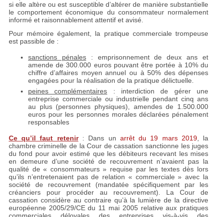
si elle altère ou est susceptible d’altérer de manière substantielle
le comportement économique du consommateur normalement
informé et raisonnablement attentif et avisé.
Pour mémoire également, la pratique commerciale trompeuse
est passible de :
sanctions pénales
: emprisonnement de deux ans et
amende de 300.000 euros pouvant être portée à 10% du
chiffre d’affaires moyen annuel ou à 50% des dépenses
engagées pour la réalisation de la pratique délictuelle.
peines complémentaires
: interdiction de gérer une
entreprise commerciale ou industrielle pendant cinq ans
au plus (personnes physiques), amendes de 1.500.000
euros pour les personnes morales déclarées pénalement
responsables
Ce qu’il faut retenir
: Dans un
arrêt du 19 mars 2019
, la
chambre criminelle de la Cour de cassation sanctionne les juges
du fond pour avoir estimé que les débiteurs recevant les mises
en demeure d’une société de recouvrement n’avaient pas la
qualité de « consommateurs » requise par les textes dès lors
qu’ils n’entretenaient pas de relation « commerciale » avec la
société de recouvrement (mandatée spécifiquement par les
créanciers pour procéder au recouvrement). La Cour de
cassation considère au contraire qu’à la lumière de la directive
européenne 2005/29/CE du 11 mai 2005 relative aux pratiques
commerciales déloyales des entreprises vis-à-vis des