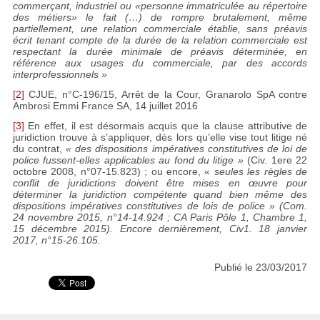
commerçant, industriel ou «personne immatriculée au répertoire
des métiers» le fait (…) de rompre brutalement, même
partiellement, une relation commerciale établie, sans préavis
écrit tenant compte de la durée de la relation commerciale est
respectant la durée minimale de préavis déterminée, en
référence aux usages du commerciale, par des accords
interprofessionnels »
[2]
CJUE, n°C-196/15, Arrêt de la Cour, Granarolo SpA contre
Ambrosi Emmi France SA, 14 juillet 2016
[3]
En effet, il est désormais acquis que la clause attributive de
juridiction trouve à s’appliquer, dès lors qu’elle vise tout litige né
du contrat,
« des dispositions impératives constitutives de loi de
police fussent-elles applicables au fond du litige »
(Civ. 1ere 22
octobre 2008, n°07-15.823) ; ou encore, «
seules les règles de
conflit de juridictions doivent être mises en œuvre pour
déterminer la juridiction compétente quand bien même des
dispositions impératives constitutives de lois de police »
(Com.
24 novembre 2015, n°14-14.924 ; CA Paris Pôle 1, Chambre 1,
15 décembre 2015). Encore dernièrement, Civ1. 18 janvier
2017, n°15-26.105.
Publié le 23/03/2017