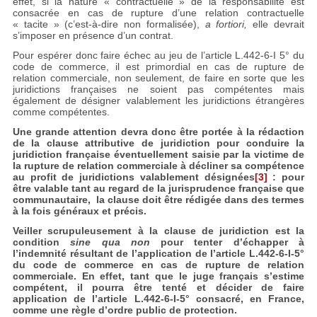
effet, si la nature « contractuelle » de la responsabilité est
consacrée en cas de rupture d’une relation contractuelle
« tacite » (c’est-à-dire non formalisée),
a fortiori,
elle devrait
s’imposer en présence d’un contrat.
Pour espérer donc faire échec au jeu de l’article L.442-6-I 5° du
code de commerce, il est primordial en cas de rupture de
relation commerciale, non seulement, de faire en sorte que les
juridictions françaises ne soient pas compétentes mais
également de désigner valablement les juridictions étrangères
comme compétentes.
Une grande attention devra donc être portée à la rédaction
de la clause attributive de juridiction pour conduire la
juridiction française éventuellement saisie par la victime de
la rupture de relation commerciale à décliner sa compétence
au profit de juridictions valablement désignées
[3]
: pour
être valable tant au regard de la jurisprudence française que
communautaire, la clause doit être rédigée dans des termes
à la fois généraux et précis.
Veiller scrupuleusement à la clause de juridiction est la
condition
sine qua non
pour tenter d’échapper à
l’indemnité résultant de l’application de l’article L.442-6-I-5°
du code de commerce en cas de rupture de relation
commerciale. En effet, tant que le juge français s’estime
compétent, il pourra être tenté et décider de faire
application de l’article L.442-6-I-5° consacré, en France,
comme une règle d’ordre public de protection.