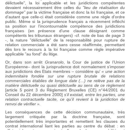
délictuelle", la loi applicable et les juridictions compétentes
devaient nécessairement être celles du
"lieu de réalisation du
dommage"
par la victime française et donc la loi française, et ce
d'autant que celle-ci était considérée comme une règle d'ordre
public. Même si la jurisprudence français a récemment infléchi
sa position sur l'incontournable compétence des juridictions
françaises (en présence d'une clause désignant comme
compétents les tribunaux étrangers) -cf. note de bas de page 3
-, la nature "délictuelle" de la responsabilité pour rupture de
relation commerciale a été sans cesse réaffirmée, permettant
dès lors le recours à la loi française comme règle impérative
applicable "au fond" du litige.
Or, dans son arrêt
Granarolo
, la Cour de justice de l’Union
Européenne– dont la jurisprudence doit normalement s’imposer
aux juridictions des Etats membres – considère qu'
« une action
indemnitaire fondée sur une rupture brutale de relations
commerciales établies de longue date (…) ne relève pas de la
matière délictuelle ou quasi délictuelle au sens de ce règlement
[article 5 point 3 du Règlement Bruxelles (CE) n°44/2001 du
Conseil du 22 décembre 2000]
s’il existait, entre les parties, une
relation contractuelle tacite, ce qu’il revient à la juridiction de
renvoi de vérifier ».
Les conséquences de cette décision communautaire, très
largement critiquée par la doctrine française, sont
potentiellement très importantes et remettent les clauses du
contrat international liant les parties au centre du débat : en