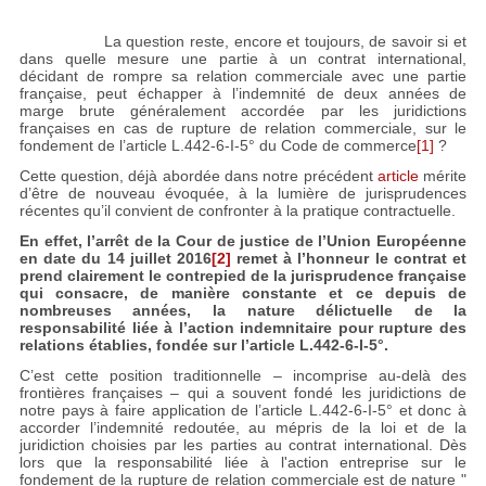
La question reste, encore et toujours, de savoir si et
dans quelle mesure une partie à un contrat international,
décidant de rompre sa relation commerciale avec une partie
française, peut échapper à l’indemnité de deux années de
marge brute généralement accordée par les juridictions
françaises en cas de rupture de relation commerciale, sur le
fondement de l’article L.442-6-I-5° du Code de commerce
[1]
?
Cette question, déjà abordée dans notre précédent
article
mérite
d’être de nouveau évoquée, à la lumière de jurisprudences
récentes qu’il convient de confronter à la pratique contractuelle.
En effet, l’arrêt de la Cour de justice de l’Union Européenne
en date du 14 juillet 2016
[2]
remet à l’honneur le contrat et
prend clairement le contrepied de la jurisprudence française
qui consacre, de manière constante et ce depuis de
nombreuses années, la nature délictuelle de la
responsabilité liée à l’action indemnitaire pour rupture des
relations établies, fondée sur l’article L.442-6-I-5°.
C’est cette position traditionnelle – incomprise au-delà des
frontières françaises – qui a souvent fondé les juridictions de
notre pays à faire application de l’article L.442-6-I-5° et donc à
accorder l’indemnité redoutée, au mépris de la loi et de la
juridiction choisies par les parties au contrat international. Dès
lors que la responsabilité liée à l'action entreprise sur le
fondement de la rupture de relation commerciale est de nature "