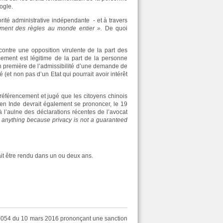
oogle.
orité administrative indépendante - et à travers
ement des règles au monde entier ».
De quoi
contre une opposition virulente de la part des
cement est légitime de la part de la personne
ion première de l’admissibilité d’une demande de
et non pas d’un Etat qui pourrait avoir intérêt
éréférencement et jugé que les citoyens chinois
 en Inde devrait également se prononcer, le 19
à l’aulne des déclarations récentes de l’avocat
n anything because privacy is not a guaranteed
rait être rendu dans un ou deux ans.
6-054 du 10 mars 2016 prononçant une sanction