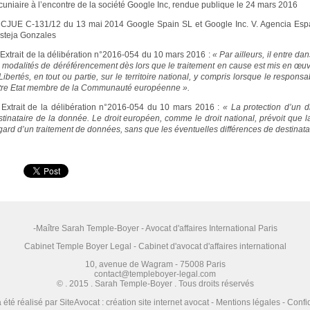
cuniaire à l’encontre de la société Google Inc, rendue publique le 24 mars 2016
CJUE C-131/12 du 13 mai 2014 Google Spain SL et Google Inc. V. Agencia Espa
steja Gonzales
Extrait de la délibération n°2016-054 du 10 mars 2016 :
« Par ailleurs, il entre 
s modalités de déréférencement dès lors que le traitement en cause est mis en œuvre
Libertés, en tout ou partie, sur le territoire national, y compris lorsque le responsab
tre Etat membre de la Communauté européenne ».
Extrait de la délibération n°2016-054 du 10 mars 2016 :
« La protection d’un d
stinataire de la donnée. Le droit européen, comme le droit national, prévoit que 
égard d’un traitement de données, sans que les éventuelles différences de destinatai
-Maître Sarah Temple-Boyer - Avocat d'affaires International Paris
Cabinet Temple Boyer Legal - Cabinet d'avocat d'affaires international
10, avenue de Wagram - 75008 Paris
contact@templeboyer-legal.com
© . 2015 . Sarah Temple-Boyer . Tous droits réservés
a été réalisé par
SiteAvocat : création site internet avocat
-
Mentions légales
-
Confid