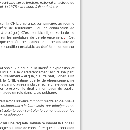
articipe sur le territoire national à l’activité de
 loi de 1978 s’applique à Google Inc ».
ncer la CNIL emprunte, par principe, au régime
tère de territorialité (lieu de commission de
e à protéger). C’est, semble-t-il, en vertu de ce
r sur les modalités de déréférencement
[3]
. Cet
e le critère de localisation du destinataire de
me condition préalable au déréférencement sur
ationale » ainsi que la liberté d’expression et
dès lors que le déréférencement est, d’une part,
 du traitement »
et que, d’autre part, il obéit à un
ard, la CNIL estime que le déréférencement ne
 à partir d’autres mots de recherche et que, par
ur préserver le droit d’information du public,
 joue un rôle dans la vie publique.
ous avons travaillé dur pour mettre en oeuvre la
continuerons à le faire. Mais, par principe, nous
t autorité pour contrôler le contenu auquel les
de sa décision".
oser une requête sommaire devant le Conseil
oogle continue de considérer que la proposition