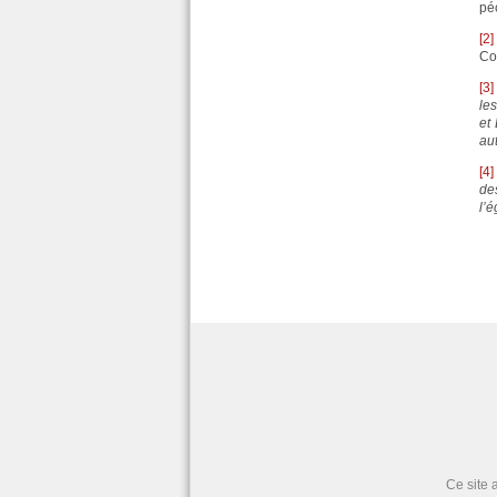
pé
[2]
Co
[3]
le
et 
au
[4]
de
l’
Ce site 