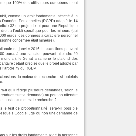
utient que 100% des utilisateurs européens n’ont
’oubli, comme un droit fondamental attaché à la
des Données Personnelles (RGPD) adopté le
14
article 32 du projet de loi pour une République
n droit à l’oubli spécifique pour les mineurs (qui
0.000 euros, des données à caractère personnel
personne concernée était mineure).
ationale en janvier 2016, les sanctions pouvant
000 euros à une sanction pouvant atteindre 20
al mondial), le Sénat a ramené le plafond des
ritaire ; étant précisé que le projet adopté par
e l’article 79 du RGDP.
tensions du moteur de recherche – si toutefois
e.
-il qu’il rédige plusieurs demandes, selon le
es rendues sur sa demande) ou peut-on attendre
sur tous les moteurs de recherche ?
 test de proportionnalité, sera-t-il possible
elon lesquels Google juge ou non une demande de
tions sur les droits fondamentaux de la personne