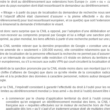
endre le droit au déréférencement aux extensions hors Europe (« .com » ou « .c
ane du pays européen dont était ressortissant le demandeur au déréférencement.
 « filtrage » à partir du pays de localisation du demandeur de recherche nous semb
nt l’objectif affiché était clairement d’assurer « la pleine effectivité » du dro
référencement) pour tout ressortissant européen, et ce quel(le) que soit l’extens
où émanerait la demande d’information le visant.
est donc sans surprise que la CNIL a opposé, par l’adoption d’une délibération en 
 non-recevoir au compromis proposé par Google et lui a infligé une sanction pé
pprimé, au plan mondial, les liens affichés à partir d’une recherche portant sur u
 la CNIL semble relever que la dernière proposition de Google
« constitue une 
une amende de « seulement » 100.000 euros), elle considère néanmoins que la r
tère de localisation de la personne effectuant la recherche ne permet pas d’assurer l’e
r un internaute de contourner cette restriction s’il réside en dehors du territoire 
 européennes, ou s’il a recours aux outils VPN qui court-circuitent la localisation d
intérêt de la sanction prononcée par la CNIL réside moins dans son montant (qui n’e
 chiffre d’affaires de Google) que dans ce qu’elle révèle de la conception radi
ivée et à la protection des données à caractère personnel, notions autour desquelle
ogle.
r la CNIL, l’impératif consistant à garantir l’effectivité du droit à l’oubli pour le
 limites au déréférencement mondial (« bras armé » du droit à l’oubli) doivent être i
à commencer par le champ d’application territorial du droit à l’oubli consa
considère qu’en exigeant un déréférencement mondial des liens, la CNIL fera
française aux
« requêtes effectuées sur le moteur de recherche hors de Fra
applicable dès lors
« qu’il s’agit d’un traitement unique doté de multiples c