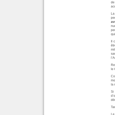
de
ac
La
pe
av
nu
pe
qu
Il
êt
mi
san
l’
Re
le 
Co
mo
la
Si
d’
dé
Ta
Le