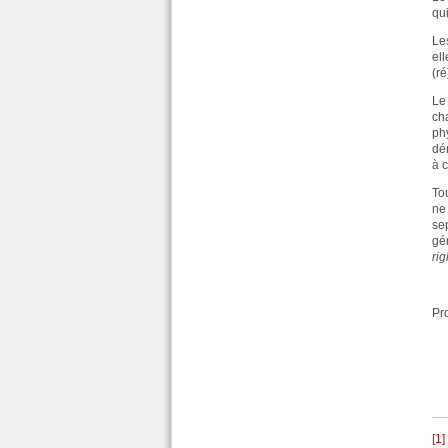
qu
Le
el
(r
Le
ch
ph
dé
à 
To
ne
se
gé
rig
Pro
p
[1]