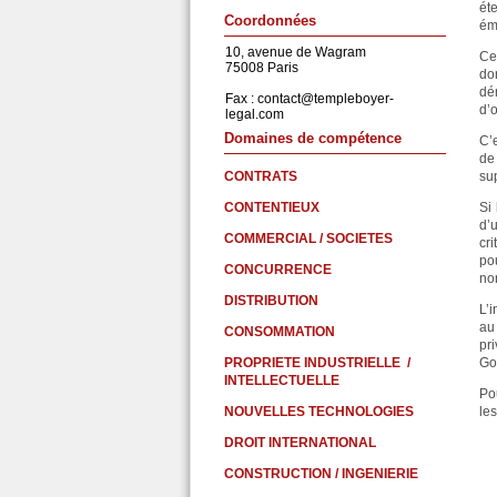
ét
Coordonnées
ém
10, avenue de Wagram
Ce
75008 Paris
do
dé
Fax :
contact@templeboyer-
d’
legal.com
Domaines de compétence
C’
de
CONTRATS
su
CONTENTIEUX
Si
d’
COMMERCIAL / SOCIETES
cri
pou
CONCURRENCE
non
DISTRIBUTION
L’
au
CONSOMMATION
pr
PROPRIETE INDUSTRIELLE /
Go
INTELLECTUELLE
Pou
NOUVELLES TECHNOLOGIES
les
DROIT INTERNATIONAL
CONSTRUCTION / INGENIERIE