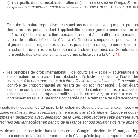
(en sa qualité de responsable du traitement) et que
« la société Google France p
l’exploitant du moteur de recherche installé aux Etats-Unis (…), si bien que la
En outre, la nature répressive des sanctions administratives que peut prono
des sanctions pénales dont l’applicabilité repose généralement sur un cri
l’infraction) et/ou sur un critère personnel (tenant à l’identité de la personn
critère de territorialité que la CNIL a réaffirmé sa compétence pour statue
alignement sur le régime des sanctions pénales pourrait également expliquer qu
la recherche (qui n’est pas la personne à protéger) proposé par Google com
l’ensemble des extensions n’ait pas donné satisfaction à la CNIL
[4]
.
les principes de droit international « de courtoisie » et de « souveraineté n
d’information ne sauraient faire obstacle à l’effectivité du droit à l’oubli, 
« attaché à la personne »
et
« doit être effectif sans restriction sur l’ensemble
contrôle de proportionnalité au regard de l’objectif recherché : à cet ég
concerne que la suppression des liens et non du contenu, qui reste accessible
ailleurs, un test de proportionnalité est mis en œuvre, au cas par cas, po
notamment lorsque la personne concernée par la demande de déréférencement
a suite de la décision du 10 mars, la Direction de Google s’était ainsi exprimée:
« n
ision relative au droit à l'oubli de manière attentive et étendue en Europe et nous 
mmes en désaccord avec l'allégation de la CNIL selon laquelle cette dernière aurai
rsonnes peuvent accéder en dehors de la France et nous projetons de faire appel 
est désormais chose faite dans la mesure où Google a décidé,
le 19 mai,
de dép
Etat pour contester la décision rendue par la CNIL qu’elle juge disproportionnée. G