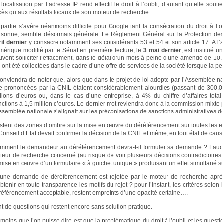
 localisation par l’adresse IP rend effectif le droit à l’oubli, d’autant qu’elle so
cès qu’aux résultats locaux de son moteur de recherche.
 partie s’avère néanmoins difficile pour Google tant la consécration du droit à l
rsonne, semble désormais générale. Le Règlement Général sur la Protection 
ril dernier
y consacre notamment ses considérants 53 et 54 et son article 17. A l’
mérique modifié par le Sénat en première lecture, le
3 mai dernier
, est institué u
uvent solliciter l’effacement, dans le délai d’un mois à peine d’une amende de 1
i ont été collectées dans le cadre d’une offre de services de la société lorsque la 
 conviendra de noter que, alors que dans le projet de loi adopté par l’Assemblée n
re prononcées par la CNIL étaient considérablement alourdies (passant de 300.
llions d’euros ou, dans le cas d’une entreprise, à 4% du chiffre d’affaires tot
ctions à 1,5 million d’euros. Le dernier mot reviendra donc à la commission mixte pa
Assemblée nationale s’alignait sur les préconisations de sanctions administratives d
stent des zones d’ombre sur la mise en œuvre du déréférencement sur toutes les ex
Conseil d’Etat devait confirmer la décision de la CNIL et même, en tout état de caus
mment le demandeur au déréférencement devra-t-il formuler sa demande ? Faudra
teur de recherche concerné (au risque de voir plusieurs décisions contradictoir
 mise en œuvre d’un formulaire « à guichet unique » produisant un effet simultané 
 une demande de déréférencement est rejetée par le moteur de recherche après le
obtenir en toute transparence les motifs du rejet ? pour l’instant, les critères s
référencement acceptable, restent empreints d’une opacité certaine….
nt de questions qui restent encore sans solution pratique.
 moins que l’on puisse dire est que la problématique du droit à l’oubli et les ques