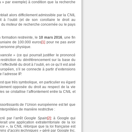
a » par exemple) à condition que la recherche
lait alors difficilement admissible par la CNIL
it à l’oubli (et de son corollaire le droit au
ion du moteur de recherche concernée ou le pays
formation restreinte, le
10 mars 2016
, une fin
cuniaire de 100.000 euros
[1]
pour ne pas avoir
ne personne physique.
avancée »
(ce qui pourrait justifier le prononcé
estriction du déréférencement sur la base du
ffectivité du droit à l’oubli, en ce qu’il est aisé
européen, s’il se connecte à partir d’extensions
e l’adresse IP.
st que très symbolique, en particulier eu égard
calement opposée du droit au respect de la vie
s se cristallise l’affrontement entre la CNIL et
s ressortissants de l’Union européenne est tel que
nterprétées de manière restrictive :
cré par l’arrêt
Google Spain
[2]
: à Google qui
it une application extraterritoriale de la loi
nce »
, la CNIL rétorque que la loi française est
hemins d’accès techniques »
géré par Google Inc.