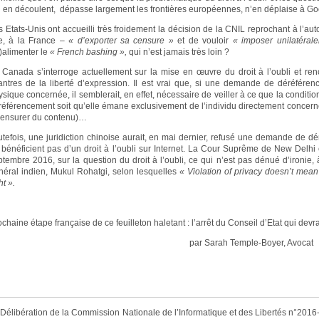
i en découlent, dépasse largement les frontières européennes, n’en déplaise à G
s Etats-Unis ont accueilli très froidement la décision de la CNIL reprochant à l’aut
le, à la France –
« d’exporter sa censure »
et de vouloir
« imposer unilatéral
é)alimenter le
« French bashing »,
qui n’est jamais très loin ?
 Canada s’interroge actuellement sur la mise en œuvre du droit à l’oubli et ren
antres de la liberté d’expression. Il est vrai que, si une demande de déréféren
ysique concernée, il semblerait, en effet, nécessaire de veiller à ce que la condit
référencement soit qu’elle émane exclusivement de l’individu directement concerné (
censurer du contenu)…
utefois, une juridiction chinoise aurait, en mai dernier, refusé une demande de d
 bénéficient pas d’un droit à l’oubli sur Internet. La Cour Suprême de New Delhi
ptembre 2016, sur la question du droit à l’oubli, ce qui n’est pas dénué d’ironie, 
néral indien, Mukul Rohatgi, selon lesquelles
« Violation of privacy doesn’t mea
ht ».
chaine étape française de ce feuilleton haletant : l’arrêt du Conseil d’Etat qui dev
ar Sarah Temple-Boyer, Avocat
Délibération de la Commission Nationale de l’Informatique et des Libertés n°201