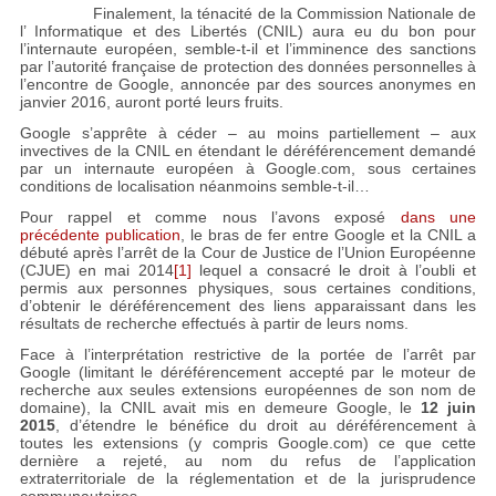
Finalement, la ténacité de la Commission Nationale de
l’ Informatique et des Libertés (CNIL) aura eu du bon pour
l’internaute européen, semble-t-il et l’imminence des sanctions
par l’autorité française de protection des données personnelles à
l’encontre de Google, annoncée par des sources anonymes en
janvier 2016, auront porté leurs fruits.
Google s’apprête à céder – au moins partiellement – aux
invectives de la CNIL en étendant le déréférencement demandé
par un internaute européen à Google.com, sous certaines
conditions de localisation néanmoins semble-t-il…
Pour rappel et comme nous l’avons exposé
dans une
précédente publication
, le bras de fer entre Google et la CNIL a
débuté après l’arrêt de la Cour de Justice de l’Union Européenne
(CJUE) en mai 2014
[1]
lequel a consacré le droit à l’oubli et
permis aux personnes physiques, sous certaines conditions,
d’obtenir le déréférencement des liens apparaissant dans les
résultats de recherche effectués à partir de leurs noms.
Face à l’interprétation restrictive de la portée de l’arrêt par
Google (limitant le déréférencement accepté par le moteur de
recherche aux seules extensions européennes de son nom de
domaine), la CNIL avait mis en demeure Google, le
12 juin
2015
, d’étendre le bénéfice du droit au déréférencement à
toutes les extensions (y compris Google.com) ce que cette
dernière a rejeté, au nom du refus de l’application
extraterritoriale de la réglementation et de la jurisprudence