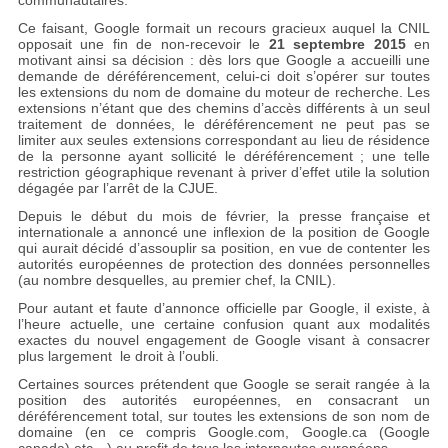
communautaires.
Ce faisant, Google formait un recours gracieux auquel la CNIL
opposait une fin de non-recevoir le
21 septembre 2015
en
motivant ainsi sa décision : dès lors que Google a accueilli une
demande de déréférencement, celui-ci doit s’opérer sur toutes
les extensions du nom de domaine du moteur de recherche. Les
extensions n’étant que des chemins d’accès différents à un seul
traitement de données, le déréférencement ne peut pas se
limiter aux seules extensions correspondant au lieu de résidence
de la personne ayant sollicité le déréférencement ; une telle
restriction géographique revenant à priver d’effet utile la solution
dégagée par l’arrêt de la CJUE.
Depuis le début du mois de février, la presse française et
internationale a annoncé une inflexion de la position de Google
qui aurait décidé d’assouplir sa position, en vue de contenter les
autorités européennes de protection des données personnelles
(au nombre desquelles, au premier chef, la CNIL).
Pour autant et faute d’annonce officielle par Google, il existe, à
l’heure actuelle, une certaine confusion quant aux modalités
exactes du nouvel engagement de Google visant à consacrer
plus largement le droit à l’oubli.
Certaines sources prétendent que Google se serait rangée à la
position des autorités européennes, en consacrant un
déréférencement total, sur toutes les extensions de son nom de
domaine (en ce compris Google.com, Google.ca (Google