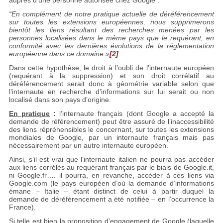
auprès d’une personne autorisée chez Google :
“En complément de notre pratique actuelle de déréférencement
sur toutes les extensions européennes, nous supprimerons
bientôt les liens résultant des recherches menées par les
personnes localisées dans le même pays que le requérant, en
conformité avec les dernières évolutions de la réglementation
européenne dans ce domaine »
[2]
.
Dans cette hypothèse, le droit à l’oubli de l’internaute européen
(requérant à la suppression) et son droit corrélatif au
déréférencement serait donc à géométrie variable selon que
l’internaute en recherche d’informations sur lui serait ou non
localisé dans son pays d’origine.
En pratique
:
l’internaute français (dont Google a accepté la
demande de référencement) peut être assuré de l’inaccessibilité
des liens répréhensibles le concernant, sur toutes les extensions
mondiales de Google, par un internaute français mais pas
nécessairement par un autre internaute européen.
Ainsi, s’il est vrai que l’internaute italien ne pourra pas accéder
aux liens corrélés au requérant français par le biais de Google.it,
ni Google.fr…. il pourra, en revanche, accéder à ces liens via
Google.com (le pays européen d’où la demande d’informations
émane – Italie – étant distinct de celui à partir duquel la
demande de déréférencement a été notifiée – en l’occurrence la
France).
Si telle est bien la proposition d’engagement de Google (laquelle