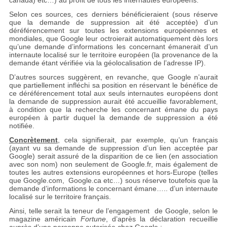
canada) etc…) au profit de tous les internautes européens.
Selon ces sources, ces derniers bénéficieraient (sous réserve
que la demande de suppression ait été acceptée) d’un
déréférencement sur toutes les extensions européennes et
mondiales, que Google leur octroierait automatiquement dès lors
qu’une demande d’informations les concernant émanerait d’un
internaute localisé sur le territoire européen (la provenance de la
demande étant vérifiée via la géolocalisation de l’adresse IP).
D’autres sources suggèrent, en revanche, que Google n’aurait
que partiellement infléchi sa position en réservant le bénéfice de
ce déréférencement total aux seuls internautes européens dont
la demande de suppression aurait été accueillie favorablement,
à condition que la recherche les concernant émane du pays
européen à partir duquel la demande de suppression a été
notifiée.
Concrètement
, cela signifierait, par exemple, qu’un français
(ayant vu sa demande de suppression d’un lien acceptée par
Google) serait assuré de la disparition de ce lien (en association
avec son nom) non seulement de Google.fr, mais également de
toutes les autres extensions européennes et hors-Europe (telles
que Google.com, Google.ca etc…) sous réserve toutefois que la
demande d’informations le concernant émane….. d’un internaute
localisé sur le territoire français.
Ainsi, telle serait la teneur de l’engagement de Google, selon le
magazine américain
Fortune
, d’après la déclaration recueillie