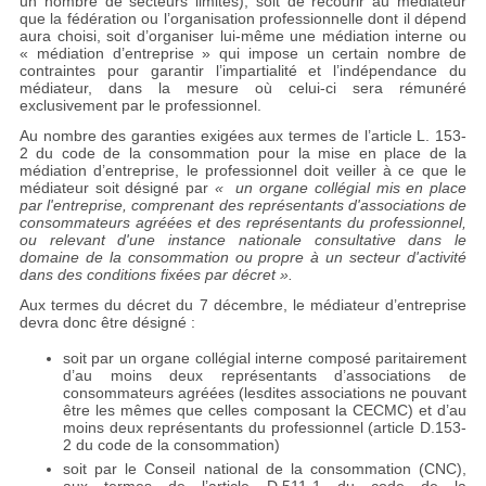
un nombre de secteurs limités), soit de recourir au médiateur
que la fédération ou l’organisation professionnelle dont il dépend
aura choisi, soit d’organiser lui-même une médiation interne ou
« médiation d’entreprise » qui impose un certain nombre de
contraintes pour garantir l’impartialité et l’indépendance du
médiateur, dans la mesure où celui-ci sera rémunéré
exclusivement par le professionnel.
Au nombre des garanties exigées aux termes de l’article L. 153-
2 du code de la consommation pour la mise en place de la
médiation d’entreprise, le professionnel doit veiller à ce que le
médiateur soit désigné par
« un organe collégial mis en place
par l'entreprise, comprenant des représentants d'associations de
consommateurs agréées et des représentants du professionnel,
ou relevant d'une instance nationale consultative dans le
domaine de la consommation ou propre à un secteur d'activité
dans des conditions fixées par décret ».
Aux termes du décret du 7 décembre, le médiateur d’entreprise
devra donc être désigné :
soit par un organe collégial interne composé paritairement
d’au moins deux représentants d’associations de
consommateurs agréées (lesdites associations ne pouvant
être les mêmes que celles composant la CECMC) et d’au
moins deux représentants du professionnel (article D.153-
2 du code de la consommation)
soit par le Conseil national de la consommation (CNC),
aux termes de l’article D.511-1 du code de la