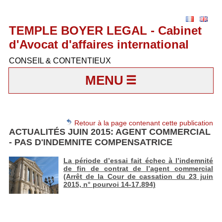
TEMPLE BOYER LEGAL - Cabinet
d'Avocat d'affaires international
CONSEIL & CONTENTIEUX
MENU
Retour à la page contenant cette publication
ACTUALITÉS JUIN 2015: AGENT COMMERCIAL
- PAS D'INDEMNITE COMPENSATRICE
La période d’essai fait échec à l’indemnité
de fin de contrat de l’agent commercial
(Arrêt de la Cour de cassation du 23 juin
2015, n° pourvoi 14-17.894)