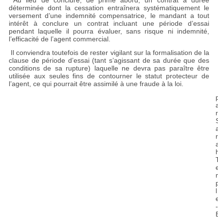
Au lieu de conclure, de prime abord, un contrat à durée
déterminée dont la cessation entraînera systématiquement le
versement d’une indemnité compensatrice, le mandant a tout
intérêt à conclure un contrat incluant une période d’essai
pendant laquelle il pourra évaluer, sans risque ni indemnité,
l’efficacité de l’agent commercial.
Il conviendra toutefois de rester vigilant sur la formalisation de la
clause de période d’essai (tant s’agissant de sa durée que des
conditions de sa rupture) laquelle ne devra pas paraître être
utilisée aux seules fins de contourner le statut protecteur de
l’agent, ce qui pourrait être assimilé à une fraude à la loi.
r
r
l
-