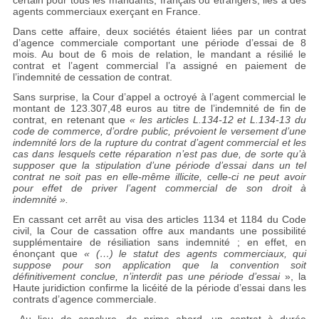
certain pour tous les mandants, français ou étrangers, liés à des
agents commerciaux exerçant en France.
Dans cette affaire, deux sociétés étaient liées par un contrat
d’agence commerciale comportant une période d’essai de 8
mois. Au bout de 6 mois de relation, le mandant a résilié le
contrat et l’agent commercial l’a assigné en paiement de
l’indemnité de cessation de contrat.
Sans surprise, la Cour d’appel a octroyé à l’agent commercial le
montant de 123.307,48 euros au titre de l’indemnité de fin de
contrat, en retenant que
« les articles L.134-12 et L.134-13 du
code de commerce, d’ordre public, prévoient le versement d’une
indemnité lors de la rupture du contrat d’agent commercial et les
cas dans lesquels cette réparation n’est pas due, de sorte qu’à
supposer que la stipulation d’une période d’essai dans un tel
contrat ne soit pas en elle-même illicite, celle-ci ne peut avoir
pour effet de priver l’agent commercial de son droit à
indemnité ».
En cassant cet arrêt au visa des articles 1134 et 1184 du Code
civil, la Cour de cassation offre aux mandants une possibilité
supplémentaire de résiliation sans indemnité ; en effet, en
énonçant que
« (…) le statut des agents commerciaux, qui
suppose pour son application que la convention soit
définitivement conclue, n’interdit pas une période d’essai
», la
Haute juridiction confirme la licéité de la période d’essai dans les
contrats d’agence commerciale.