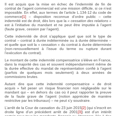
Il est acquis que la mise en échec de l’indemnité de fin de
contrat de l’agent commercial est une mission difficile, si ce n’est
impossible. En effet, aux termes de l’article L.134-12 du code de
commerce
[1]
– disposition reconnue d’ordre public – cette
indemnité est de droit, dès lors que la
« cessation des relations »
est à l’initiative du mandant et ne peut être imputée à l’agent
(faute grave, cession par l’agent).
Cette indemnité de droit s’applique quel que soit le type de
contrat – contrat à durée indéterminée ou à durée déterminée –
et quelle que soit la « cessation » du contrat à durée déterminée
(non-renouvellement à l’issue du terme ou rupture durant
l’exécution du contrat).
Le montant de cette indemnité compensatrice s’élève en France,
dans la majorité des cas et souvent indépendamment même de
la durée effective du mandat de représentation confié à l’agent
(parfois de quelques mois seulement) à deux années de
commissions brutes.
Autant dire que cette indemnité compensatrice « de droit
acquis » fait peser un risque financier non négligeable sur le
mandant qui – en dehors du cas où il peut rapporter la preuve
de la faute grave de l’agent (notion appréciée de manière
restrictive par les tribunaux) – ne peut s’y soustraire.
L’arrêt de la Cour de cassation du 23 juin 2015
[2]
(qui s’inscrit en
droite ligne d’un précédent arrêt de 2001
[3]
) est d’un intérêt