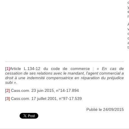
r
t
[1]
Article L.134-12 du code de commerce :
« En cas de
cessation de ses relations avec le mandant, l'agent commercial a
droit à une indemnité compensatrice en réparation du préjudice
subi ».
[2]
Cass.com. 23 juin 2015, n°14-17.894
[3]
Cass.com. 17 juillet 2001, n°97-17.539
Publié le 24/09/2015