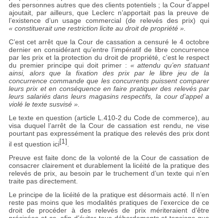
des personnes autres que des clients potentiels ; la Cour d’appel
ajoutait, par ailleurs, que Leclerc n’apportait pas la preuve de
l’existence d’un usage commercial (de relevés des prix) qui
« constituerait une restriction licite au droit de propriété ».
C’est cet arrêt que la Cour de cassation a censuré le 4 octobre
dernier en considérant qu’entre l’impératif de libre concurrence
par les prix et la protection du droit de propriété, c’est le respect
du premier principe qui doit primer :
« attendu qu’en statuant
ainsi, alors que la fixation des prix par le libre jeu de la
concurrence commande que les concurrents puissent comparer
leurs prix et en conséquence en faire pratiquer des relevés par
leurs salariés dans leurs magasins respectifs, la cour d’appel a
violé le texte susvisé ».
Le texte en question (article L.410-2 du Code de commerce), au
visa duquel l’arrêt de la Cour de cassation est rendu, ne vise
pourtant pas expressément la pratique des relevés des prix dont
[1]
il est question ici
.
Preuve est faite donc de la volonté de la Cour de cassation de
consacrer clairement et durablement la licéité de la pratique des
relevés de prix, au besoin par le truchement d’un texte qui n’en
traite pas directement.
Le principe de la licéité de la pratique est désormais acté. Il n’en
reste pas moins que les modalités pratiques de l’exercice de ce
droit de procéder à des relevés de prix mériteraient d’être
précisées et ce, afin d’éviter tous débordements et tensions que