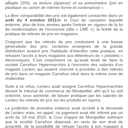
allégée 15%), sa texture (épaisse) et sa présentation (pot en
plastique ou carton de mêmes forme et contenance) ».
La libre comparabilité des prix est également consacrée dans un
arrêt du 4 octobre 2011
de la Cour de cassation laquelle
entérine, plus de trois années après l’entrée en vigueur de la loi
de modernisation de l’économie (dite « LME »), la licéité de la
pratique de relevés de prix en magasins.
Craignant que les relevés de prix conduisent à une baisse
généralisée des prix, certaines enseignes de la grande
distribution avaient pris l’habitude d’interdire cette pratique, en
refusant l’accès à leurs magasins aux détenteurs de « pistolets »
électroniques. C’est notamment ce qu’avait tenté de faire la
société Carrefour Hypermarchés à l’encontre des salariés d’un
magasin Leclerc qui avaient cherché à procéder à des relevés
de prix dans un magasin Carrefour situé dans la même zone de
chalandise.
Suite à ce refus, Leclerc avait assigné Carrefour Hypermarchés
devant le tribunal de commerce de Montpellier afin qu’il lui soit
ordonné, sous astreinte, de laisser pratiquer par les salariés de
Leclerc les relevés de prix sur les produits en rayons.
La juridiction de première instance avait accédé à la demande
de Leclerc mais, en appel, ce jugement avait été infirmé par un
arrêt du 18 mai 2010, la Cour d’appel de Montpellier estimant
que la société Carrefour disposait, en vertu de son droit de
propriété, de la possibilité de refuser l’accès à son magasin à