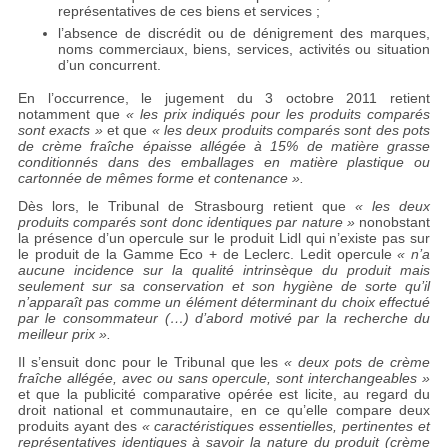
représentatives de ces biens et services ;
l’absence de discrédit ou de dénigrement des marques,
noms commerciaux, biens, services, activités ou situation
d’un concurrent.
En l’occurrence, le jugement du 3 octobre 2011 retient
notamment que
« les prix indiqués pour les produits comparés
sont exacts »
et que
« les deux produits comparés sont des pots
de crème fraîche épaisse allégée à 15% de matière grasse
conditionnés dans des emballages en matière plastique ou
cartonnée de mêmes forme et contenance ».
Dès lors, le Tribunal de Strasbourg retient que
« les deux
produits comparés sont donc identiques par nature »
nonobstant
la présence d’un opercule sur le produit Lidl qui n’existe pas sur
le produit de la Gamme Eco + de Leclerc. Ledit opercule
« n’a
aucune incidence sur la qualité intrinsèque du produit mais
seulement sur sa conservation et son hygiène de sorte qu’il
n’apparaît pas comme un élément déterminant du choix effectué
par le consommateur (…) d’abord motivé par la recherche du
meilleur prix ».
Il s’ensuit donc pour le Tribunal que les
« deux pots de crème
fraîche allégée, avec ou sans opercule, sont interchangeables »
et que la publicité comparative opérée est licite, au regard du
droit national et communautaire, en ce qu’elle compare deux
produits ayant des
« caractéristiques essentielles, pertinentes et
représentatives identiques à savoir la nature du produit (crème