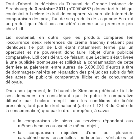
Tout d’abord, la décision du Tribunal de Grande Instance de
Strasbourg du
3 octobre 2011
(n°09/04687) donne tort à Lidl qui
contestait à Leclerc le droit de comparer, via son site Internet de
comparaison des prix , l’un de ses produits de la gamme Eco + à
un produit qui n’était pas considéré comme un « premier » prix
chez Lidl.
Lidl soutenait, en outre, que les produits comparés (en
l’occurrence deux références de crème fraîche) n’étaient pas
identiques (le pot de Lidl étant notamment fermé par un
opercule) et ne pouvaient donc faire l’objet d’une publicité
comparative. Lidl considérait, ce faisant, que Leclerc s’était livrée
à une publicité trompeuse et sollicitait la condamnation de cette
dernière au paiement, entre autres, de 5.000.000 d’euros à titre
de dommages-intérêts en réparation des préjudices subis du fait
des actes de publicité comparative illicite et de concurrence
déloyale.
Dans son jugement, le Tribunal de Strasbourg déboute Lidl de
ses demandes en considérant que la publicité comparative
diffusée par Leclerc remplit bien les conditions de licéité
prescrites, tant par le droit national (article L.121-8 du Code de
la consommation) que par le droit européen, à savoir :
la comparaison de biens ou services répondant aux
mêmes besoins ou ayant le même objet ;
la comparaison objective d’une ou plusieurs
caractéristiques essentielles pertinentes, vérifiables et