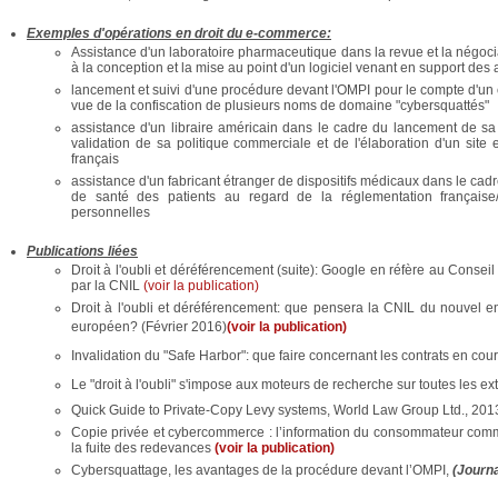
Exemples d'opérations en droit du e-commerce:
Assistance d'un laboratoire pharmaceutique dans la revue et la négoci
à la conception et la mise au point d'un logiciel venant en support des 
lancement et suivi d'une procédure devant l'OMPI pour le compte d'un 
vue de la confiscation de plusieurs noms de domaine "cybersquattés"
assistance d'un libraire américain dans le cadre du lancement de sa
validation de sa politique commerciale et de l'élaboration d'un si
français
assistance d'un fabricant étranger de dispositifs médicaux dans le ca
de santé des patients au regard de la réglementation français
personnelles
Publications liées
Droit à l'oubli et déréférencement (suite): Google en réfère au Conse
par la CNIL
(voir la publication)
​Droit à l'oubli et déréférencement: que pensera la CNIL du nouvel 
européen? (Février 2016)
(voir la publication)
Invalidation du "Safe Harbor": que faire concernant les contrats en cou
Le "droit à l'oubli" s'impose aux moteurs de recherche sur toutes les 
Quick Guide to Private-Copy Levy systems, World Law Group Ltd., 2013 
Copie privée et cybercommerce : l’information du consommateur comm
la fuite des redevances
(voir la publication)
Cybersquattage, les avantages de la procédure devant l’OMPI,
(Journa