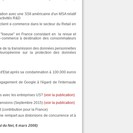
ation avec une SSII américaine d'un MSA relatif
activités R&D
client e-commerce dans le secteur du Retail en
 "liseuse" en France consistant en la revue et
te e-commerce à destination des consommateurs
dre de la transmission des données personnelles
e/européenne sur la protection des données
il d'Etat après sa condamnation à 100.000 euros
engagement de Google à l'égard de l'internaute
rs avec les entreprises US?
(voir la publication)
extensions (Septembre 2015)
(voir la publication)
(contribution pour la France)
e rempart aux distorsions de concurrence et à
l du Net, 6 mars 2008)