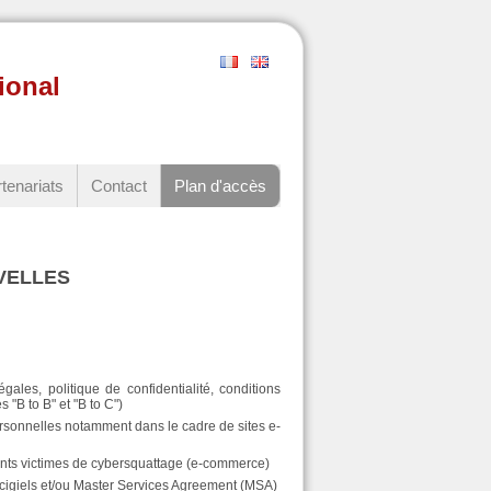
ional
tenariats
Contact
Plan d'accès
ELLES
ales, politique de confidentialité, conditions
"B to B" et "B to C")
personnelles notamment dans le cadre de sites e-
lients victimes de cybersquattage (e-commerce)
locigiels et/ou Master Services Agreement (MSA)