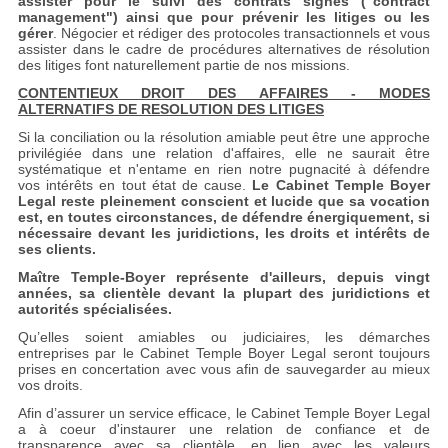
assister pour le suivi des contrats signés ("contract
management") ainsi que pour prévenir les litiges ou les
gérer
. Négocier et rédiger des protocoles transactionnels et vous
assister dans le cadre de procédures alternatives de résolution
des litiges font naturellement partie de nos missions.
CONTENTIEUX DROIT DES AFFAIRES - MODES
ALTERNATIFS DE RESOLUTION DES LITIGES
Si la conciliation ou la résolution amiable peut être une approche
privilégiée dans une relation d'affaires, elle ne saurait être
systématique et n'entame en rien notre pugnacité à défendre
vos intérêts en tout état de cause.
Le Cabinet Temple Boyer
Legal reste pleinement conscient et lucide que sa vocation
est, en toutes circonstances, de défendre énergiquement, si
nécessaire devant les juridictions, les droits et intérêts de
ses clients.
Maître Temple-Boyer représente d'ailleurs, depuis vingt
années, sa clientèle devant la plupart des juridictions et
autorités spécialisées.
Qu’elles soient amiables ou judiciaires, les démarches
entreprises par le Cabinet Temple Boyer Legal seront toujours
prises en concertation avec vous afin de sauvegarder au mieux
vos droits.
Afin d’assurer un service efficace, le Cabinet Temple Boyer Legal
a à coeur d'instaurer une relation de confiance et de
transparence avec sa clientèle, en lien avec les valeurs